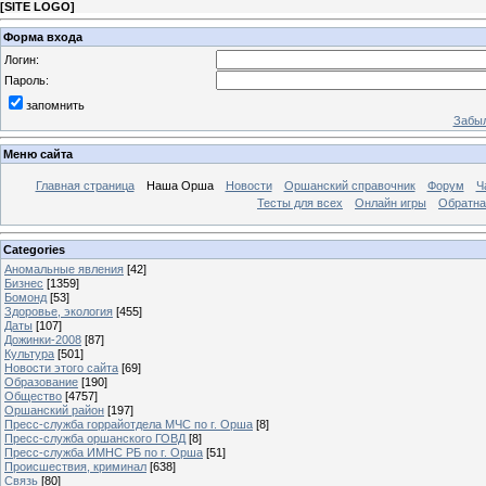
[
SITE LOGO
]
Форма входа
Логин:
Пароль:
запомнить
Забыл
Меню сайта
Главная страница
Наша Орша
Новости
Оршанский справочник
Форум
Ч
Тесты для всех
Онлайн игры
Обратна
Categories
Аномальные явления
[42]
Бизнес
[1359]
Бомонд
[53]
Здоровье, экология
[455]
Даты
[107]
Дожинки-2008
[87]
Культура
[501]
Новости этого сайта
[69]
Образование
[190]
Общество
[4757]
Оршанский район
[197]
Пресс-служба горрайотдела МЧС по г. Орша
[8]
Пресс-служба оршанского ГОВД
[8]
Пресс-служба ИМНС РБ по г. Орша
[51]
Проиcшествия, криминал
[638]
Связь
[80]