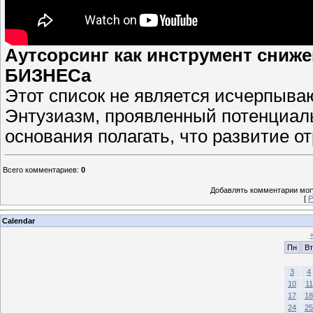
Аутсорсинг как инструмент сниже
БИЗНЕСа
Этот список не является исчерпыв
Энтузиазм, проявленный потенциал
основания полагать, что развитие о
Всего комментариев
:
0
Добавлять комментарии могу
[
Р
Calendar
Пн
Вт
3
4
10
11
17
18
24
25