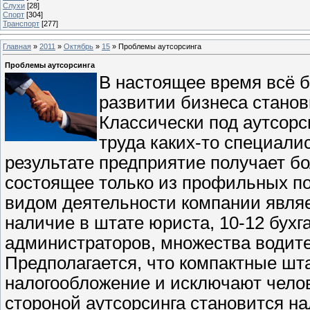
Слухи
[28]
Спорт
[304]
Транспорт
[277]
Главная
»
2011
»
Октябрь
»
15
» Проблемы аутсорсинга
Проблемы аутсорсинга
В настоящее время всё 
развитии бизнеса станови
Классически под аутсор
труда каких-то специалис
результате предприятие получает б
состоящее только из профильных п
видом деятельности компании являе
наличие в штате юриста, 10-12 бух
администраторов, множества водите
Предполагается, что компактные шт
налогообложение и исключают чело
стороной аутсорсинга становится на