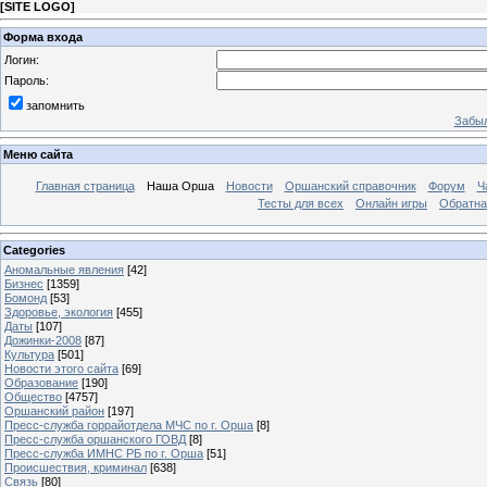
[
SITE LOGO
]
Форма входа
Логин:
Пароль:
запомнить
Забыл
Меню сайта
Главная страница
Наша Орша
Новости
Оршанский справочник
Форум
Ч
Тесты для всех
Онлайн игры
Обратна
Categories
Аномальные явления
[42]
Бизнес
[1359]
Бомонд
[53]
Здоровье, экология
[455]
Даты
[107]
Дожинки-2008
[87]
Культура
[501]
Новости этого сайта
[69]
Образование
[190]
Общество
[4757]
Оршанский район
[197]
Пресс-служба горрайотдела МЧС по г. Орша
[8]
Пресс-служба оршанского ГОВД
[8]
Пресс-служба ИМНС РБ по г. Орша
[51]
Проиcшествия, криминал
[638]
Связь
[80]