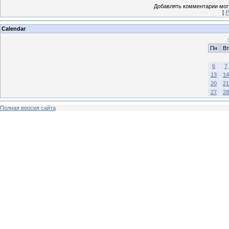
Добавлять комментарии могу
[
Р
Calendar
Пн
Вт
6
7
13
14
20
21
27
28
Полная версия сайта