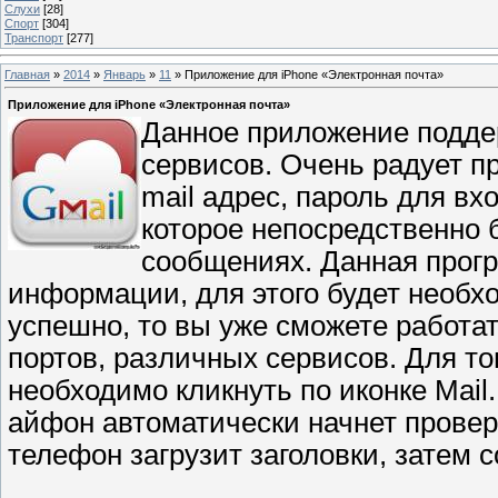
Слухи
[28]
Спорт
[304]
Транспорт
[277]
Главная
»
2014
»
Январь
»
11
» Приложение для iPhone «Электронная почта»
Приложение для iPhone «Электронная почта»
Данное приложение подде
сервисов. Очень радует п
mail адрес, пароль для вхо
которое непосредственно 
сообщениях. Данная прогр
информации, для этого будет необх
успешно, то вы уже сможете работат
портов, различных сервисов. Для то
необходимо кликнуть по иконке Mail
айфон автоматически начнет провер
телефон загрузит заголовки, затем 