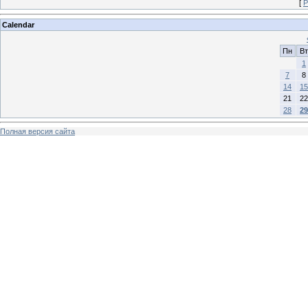
[
Р
Calendar
Пн
Вт
1
7
8
14
15
21
22
28
29
Полная версия сайта