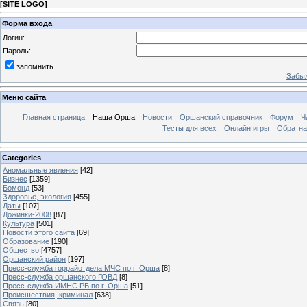
[
SITE LOGO
]
Форма входа
Логин:
Пароль:
запомнить
Забыл
Меню сайта
Главная страница
Наша Орша
Новости
Оршанский справочник
Форум
Ч
Тесты для всех
Онлайн игры
Обратна
Categories
Аномальные явления
[42]
Бизнес
[1359]
Бомонд
[53]
Здоровье, экология
[455]
Даты
[107]
Дожинки-2008
[87]
Культура
[501]
Новости этого сайта
[69]
Образование
[190]
Общество
[4757]
Оршанский район
[197]
Пресс-служба горрайотдела МЧС по г. Орша
[8]
Пресс-служба оршанского ГОВД
[8]
Пресс-служба ИМНС РБ по г. Орша
[51]
Проиcшествия, криминал
[638]
Связь
[80]