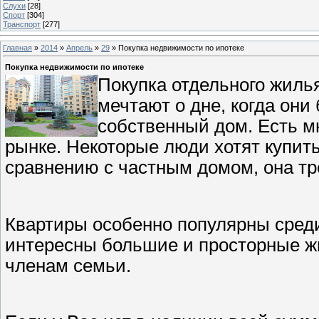
Слухи
[28]
Спорт
[304]
Транспорт
[277]
Главная
»
2014
»
Апрель
»
29
» Покупка недвижимости по ипотеке
Покупка недвижимости по ипотеке
Покупка отдельного жилья
мечтают о дне, когда они
собственный дом. Есть м
рынке. Некоторые люди хотят купить
сравнению с частным домом, она тр
Квартиры особенно популярны сред
интересны большие и просторные ж
членам семьи.