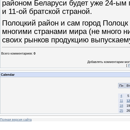
районом Беларуси будет уже 24-ым 
и 11-ой братской страной.
Полоцкий район и сам город Полоцк
многими странами мира (не много ни
своих рынков продукцию выпускае
Всего комментариев
:
0
Добавлять комментарии могу
[
Р
Calendar
Пн
Вт
4
5
11
12
18
19
25
26
Полная версия сайта