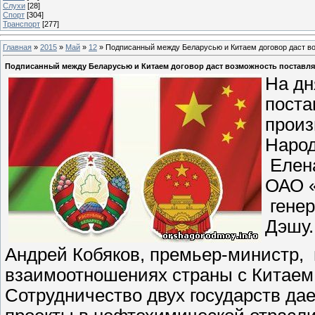
Слухи
[28]
Спорт
[304]
Транспорт
[277]
Главная
»
2015
»
Май
»
12
» Подписанный между Беларусью и Китаем договор даст во
Подписанный между Беларусью и Китаем договор даст возможность поставля
На дн
поста
произ
Народ
Елена
ОАО «
генер
Дэшу
Андрей Кобяков, премьер-министр, 
взаимоотношениях страны с Китаем,
Сотрудничество двух государств да