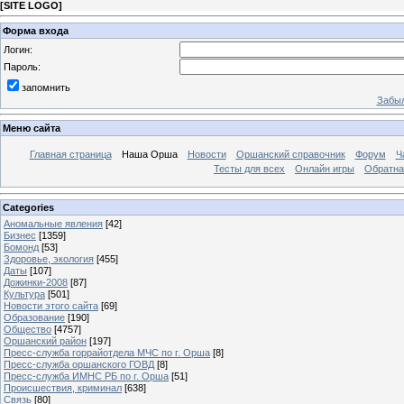
[
SITE LOGO
]
Форма входа
Логин:
Пароль:
запомнить
Забыл
Меню сайта
Главная страница
Наша Орша
Новости
Оршанский справочник
Форум
Ч
Тесты для всех
Онлайн игры
Обратна
Categories
Аномальные явления
[42]
Бизнес
[1359]
Бомонд
[53]
Здоровье, экология
[455]
Даты
[107]
Дожинки-2008
[87]
Культура
[501]
Новости этого сайта
[69]
Образование
[190]
Общество
[4757]
Оршанский район
[197]
Пресс-служба горрайотдела МЧС по г. Орша
[8]
Пресс-служба оршанского ГОВД
[8]
Пресс-служба ИМНС РБ по г. Орша
[51]
Проиcшествия, криминал
[638]
Связь
[80]