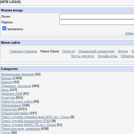
[
SITE LOGO
]
Форма входа
Логин:
Пароль:
запомнить
Забыл
Меню сайта
Главная страница
Наша Орша
Новости
Оршанский справочник
Форум
Ч
Тесты для всех
Онлайн игры
Обратна
Categories
Аномальные явления
[42]
Бизнес
[1359]
Бомонд
[53]
Здоровье, экология
[455]
Даты
[107]
Дожинки-2008
[87]
Культура
[501]
Новости этого сайта
[69]
Образование
[190]
Общество
[4757]
Оршанский район
[197]
Пресс-служба горрайотдела МЧС по г. Орша
[8]
Пресс-служба оршанского ГОВД
[8]
Пресс-служба ИМНС РБ по г. Орша
[51]
Проиcшествия, криминал
[638]
Связь
[80]