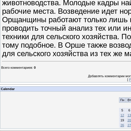
животноводства. Молодые кадры найд
рабочие места. Возведение идет н
Орщанщины работают только лишь п
проводить точный анализ тех или и
техники для сельского хозяйства. П
тому подобное. В Орше также возв
для сельского хозяйства из тех же 
Всего комментариев
:
0
Добавлять комментарии могу
[
Р
Calendar
Пн
Вт
5
6
12
13
19
20
26
27