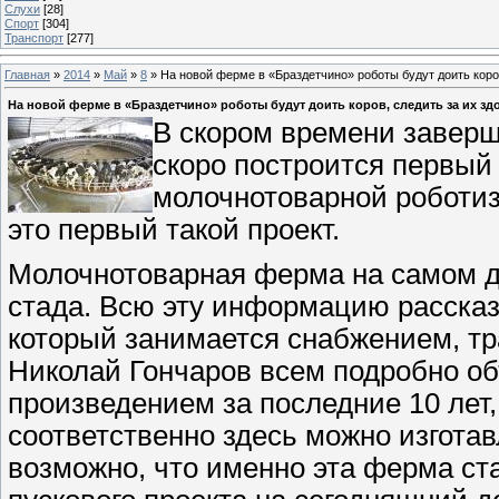
Слухи
[28]
Спорт
[304]
Транспорт
[277]
Главная
»
2014
»
Май
»
8
» На новой ферме в «Браздетчино» роботы будут доить коро
На новой ферме в «Браздетчино» роботы будут доить коров, следить за их з
В скором времени завер
скоро построится первый
молочнотоварной роботи
это первый такой проект.
Молочнотоварная ферма на самом де
стада. Всю эту информацию рассказ
который занимается снабжением, тр
Николай Гончаров всем подробно об
произведением за последние 10 лет
соответственно здесь можно изгота
возможно, что именно эта ферма ста