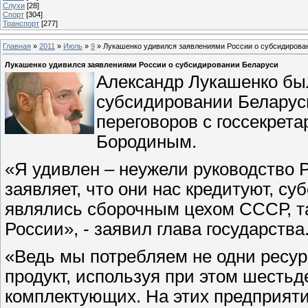
Слухи
[28]
Спорт
[304]
Транспорт
[277]
Главная
»
2011
»
Июль
»
9
» Лукашенко удивился заявлениями России о субсидирова
Лукашенко удивился заявлениями России о субсидировании Беларуси
Александр Лукашенко бы
субсидировании Беларуси
переговоров с госсекрет
Бородиным.
«Я удивлен – неужели руководство Р
заявляет, что они нас кредитуют, су
являлись сборочным цехом СССР, т
России», - заявил глава государства
«Ведь мы потребляем не одни ресур
продукт, используя при этом шестьд
комплектующих. На этих предприяти