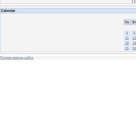
[
Р
Calendar
Пн
Вт
4
5
11
12
18
19
25
26
Полная версия сайта