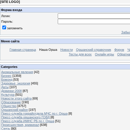
[
SITE LOGO
]
Форма входа
Логин:
Пароль:
запомнить
Забыл
Меню сайта
Главная страница
Наша Орша
Новости
Оршанский справочник
Форум
Ч
Тесты для всех
Онлайн игры
Обратна
Categories
Аномальные явления
[42]
Бизнес
[1359]
Бомонд
[53]
Здоровье, экология
[455]
Даты
[107]
Дожинки-2008
[87]
Культура
[501]
Новости этого сайта
[69]
Образование
[190]
Общество
[4757]
Оршанский район
[197]
Пресс-служба горрайотдела МЧС по г. Орша
[8]
Пресс-служба оршанского ГОВД
[8]
Пресс-служба ИМНС РБ по г. Орша
[51]
Проиcшествия, криминал
[638]
Связь
[80]