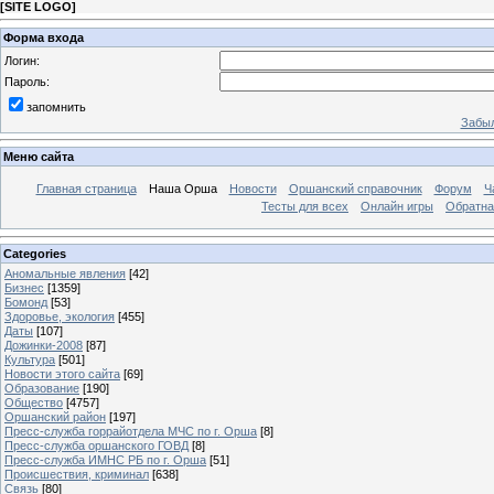
[
SITE LOGO
]
Форма входа
Логин:
Пароль:
запомнить
Забыл
Меню сайта
Главная страница
Наша Орша
Новости
Оршанский справочник
Форум
Ч
Тесты для всех
Онлайн игры
Обратна
Categories
Аномальные явления
[42]
Бизнес
[1359]
Бомонд
[53]
Здоровье, экология
[455]
Даты
[107]
Дожинки-2008
[87]
Культура
[501]
Новости этого сайта
[69]
Образование
[190]
Общество
[4757]
Оршанский район
[197]
Пресс-служба горрайотдела МЧС по г. Орша
[8]
Пресс-служба оршанского ГОВД
[8]
Пресс-служба ИМНС РБ по г. Орша
[51]
Проиcшествия, криминал
[638]
Связь
[80]