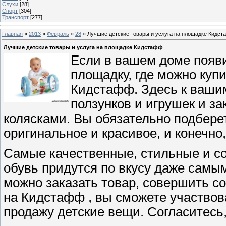
Слухи
[28]
Спорт
[304]
Транспорт
[277]
Главная
»
2013
»
Февраль
»
28
» Лучшие детские товары и услуга на площадке Кидс
Лучшие детские товары и услуга на площадке Кидстафф
Если в вашем доме появи
площадку, где можно купи
Кидстафф. Здесь к вашим 
ползунков и игрушек и з
колясками. Вы обязательно подберет
оригинальное и красивое, и конечно
Самые качественные, стильные и с
обувь придутся по вкусу даже самы
можно заказать товар, совершить с
на Кидстафф , вы сможете участвова
продажу детские вещи. Согласитесь,