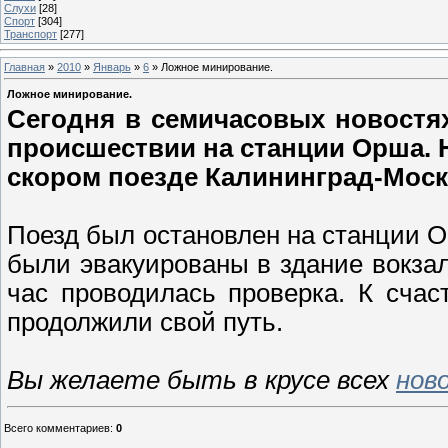
Слухи
[28]
Спорт
[304]
Транспорт
[277]
Главная
»
2010
»
Январь
»
6
» Ложное минирование.
Ложное минирование.
Сегодня в семичасовых новостя
происшествии на станции Орша. 
скором поезде Калининград-Моск
Поезд был остановлен на станции О
были эвакуированы в здание вокза
час проводилась проверка. К сча
продолжили свой путь.
Вы желаете быть в крусе всех
нов
Всего комментариев
:
0