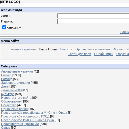
[
SITE LOGO
]
Форма входа
Логин:
Пароль:
запомнить
Забыл
Меню сайта
Главная страница
Наша Орша
Новости
Оршанский справочник
Форум
Ч
Тесты для всех
Онлайн игры
Обратна
Categories
Аномальные явления
[42]
Бизнес
[1359]
Бомонд
[53]
Здоровье, экология
[455]
Даты
[107]
Дожинки-2008
[87]
Культура
[501]
Новости этого сайта
[69]
Образование
[190]
Общество
[4757]
Оршанский район
[197]
Пресс-служба горрайотдела МЧС по г. Орша
[8]
Пресс-служба оршанского ГОВД
[8]
Пресс-служба ИМНС РБ по г. Орша
[51]
Проиcшествия, криминал
[638]
Связь
[80]