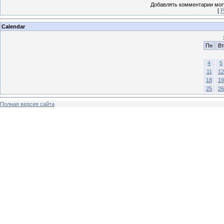
Добавлять комментарии могу
[
Р
Calendar
Пн
Вт
4
5
11
12
18
19
25
26
Полная версия сайта