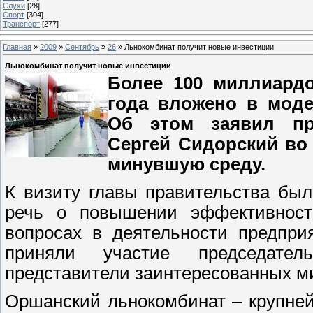
Слухи
[28]
Спорт
[304]
Транспорт
[277]
Главная
»
2009
»
Сентябрь
»
26
» Льнокомбинат получит новые инвестиции
Льнокомбинат получит новые инвестиции
Более 100 миллиардо
года вложено в моде
Об этом заявил пр
Сергей Сидорский во
минувшую среду.
К визиту главы правительства бы
речь о повышении эффективност
вопросах в деятельности предпри
приняли участие председател
представители заинтересованных ми
Оршанский льнокомбинат – крупней