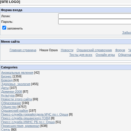
[
SITE LOGO
]
Форма входа
Логин:
Пароль:
запомнить
Забыл
Меню сайта
Главная страница
Наша Орша
Новости
Оршанский справочник
Форум
Ч
Тесты для всех
Онлайн игры
Обратна
Categories
Аномальные явления
[42]
Бизнес
[1359]
Бомонд
[53]
Здоровье, экология
[455]
Даты
[107]
Дожинки-2008
[87]
Культура
[501]
Новости этого сайта
[69]
Образование
[190]
Общество
[4757]
Оршанский район
[197]
Пресс-служба горрайотдела МЧС по г. Орша
[8]
Пресс-служба оршанского ГОВД
[8]
Пресс-служба ИМНС РБ по г. Орша
[51]
Проиcшествия, криминал
[638]
Связь
[80]