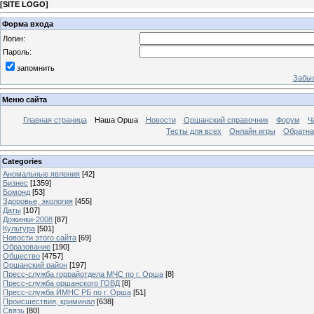
[
SITE LOGO
]
Форма входа
Логин:
Пароль:
запомнить
Забыл
Меню сайта
Главная страница
Наша Орша
Новости
Оршанский справочник
Форум
Ч
Тесты для всех
Онлайн игры
Обратна
Categories
Аномальные явления
[42]
Бизнес
[1359]
Бомонд
[53]
Здоровье, экология
[455]
Даты
[107]
Дожинки-2008
[87]
Культура
[501]
Новости этого сайта
[69]
Образование
[190]
Общество
[4757]
Оршанский район
[197]
Пресс-служба горрайотдела МЧС по г. Орша
[8]
Пресс-служба оршанского ГОВД
[8]
Пресс-служба ИМНС РБ по г. Орша
[51]
Проиcшествия, криминал
[638]
Связь
[80]