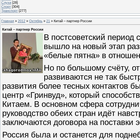
Слухи
[28]
Спорт
[304]
Транспорт
[277]
Главная
»
2012
»
Октябрь
»
21
» Китай – партнер России
Китай – партнер России
В постсоветский период 
вышло на новый этап раз
«белые пятна» в отноше
Но по большому счёту, 
развиваются не так быстр
развития более тесных контактов б
центр «Гринвуд», который способст
Китаем. В основном сфера сотрудни
руководство обеих стран идёт навс
заключаются договора на поставки 
Россия была и останется для подн