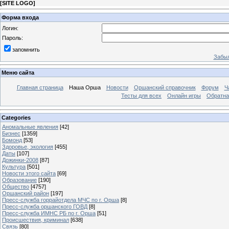
[
SITE LOGO
]
Форма входа
Логин:
Пароль:
запомнить
Забыл
Меню сайта
Главная страница
Наша Орша
Новости
Оршанский справочник
Форум
Ч
Тесты для всех
Онлайн игры
Обратна
Categories
Аномальные явления
[42]
Бизнес
[1359]
Бомонд
[53]
Здоровье, экология
[455]
Даты
[107]
Дожинки-2008
[87]
Культура
[501]
Новости этого сайта
[69]
Образование
[190]
Общество
[4757]
Оршанский район
[197]
Пресс-служба горрайотдела МЧС по г. Орша
[8]
Пресс-служба оршанского ГОВД
[8]
Пресс-служба ИМНС РБ по г. Орша
[51]
Проиcшествия, криминал
[638]
Связь
[80]