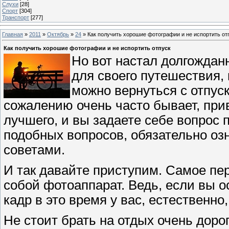
Слухи
[28]
Спорт
[304]
Транспорт
[277]
Главная
»
2011
»
Октябрь
»
24
» Как получить хорошие фотографии и не испортить от
Как получить хорошие фотографии и не испортить отпуск
Но вот настал долгождан
для своего путешествия, 
можно вернуться с отпус
сожалению очень часто бывает, пр
лучшего, и вы задаете себе вопрос 
подобных вопросов, обязательно оз
советами.
И так давайте приступим. Самое пер
собой фотоаппарат. Ведь, если вы о
кадр в это время у вас, естественно,
Не стоит брать на отдых очень доро