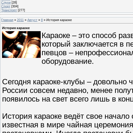
Слухи
[28]
Спорт
[304]
Транспорт
[277]
Главная
»
2011
»
Август
»
8
» История караоке
История караоке
Караоке – это способ раз
который заключается в п
певцов – непрофессионал
оборудование.
Сегодня караоке-клубы – довольно ч
России совсем недавно, менее полут
появилось на свет всего лишь в кон
История караоке ведёт свое начало 
известная в мире чайная церемони