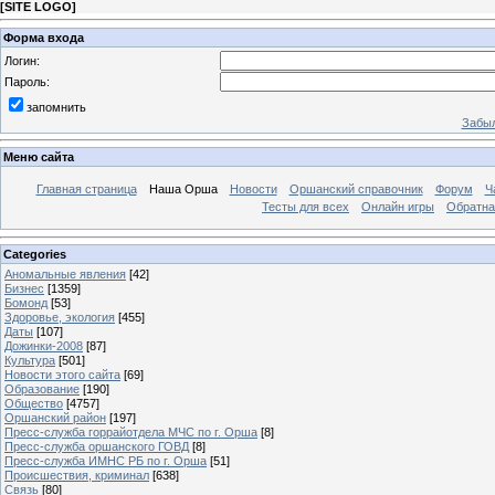
[
SITE LOGO
]
Форма входа
Логин:
Пароль:
запомнить
Забыл
Меню сайта
Главная страница
Наша Орша
Новости
Оршанский справочник
Форум
Ч
Тесты для всех
Онлайн игры
Обратна
Categories
Аномальные явления
[42]
Бизнес
[1359]
Бомонд
[53]
Здоровье, экология
[455]
Даты
[107]
Дожинки-2008
[87]
Культура
[501]
Новости этого сайта
[69]
Образование
[190]
Общество
[4757]
Оршанский район
[197]
Пресс-служба горрайотдела МЧС по г. Орша
[8]
Пресс-служба оршанского ГОВД
[8]
Пресс-служба ИМНС РБ по г. Орша
[51]
Проиcшествия, криминал
[638]
Связь
[80]