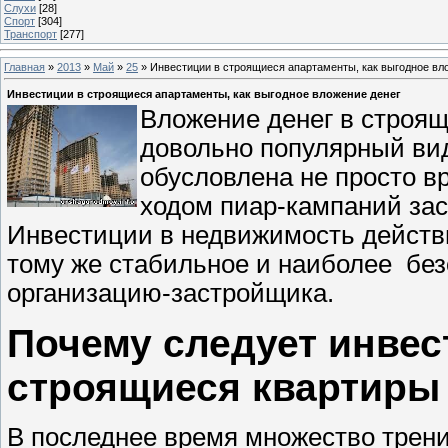
Слухи
[28]
Спорт
[304]
Транспорт
[277]
Главная
»
2013
»
Май
»
25
» Инвестиции в строящиеся апартаменты, как выгодное вл
Инвестиции в строящиеся апартаменты, как выгодное вложение денег
Вложение денег в строя
довольно популярный вид
обусловлена не просто 
ходом пиар-кампаний за
Инвестиции в недвижимость дейст
тому же стабильное и наиболее без
организацию-застройщика.
Почему следует инвес
строящиеся квартиры
В последнее время множество трен