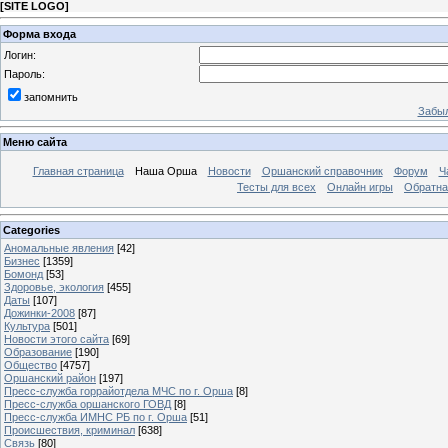
[
SITE LOGO
]
Форма входа
Логин:
Пароль:
запомнить
Забыл
Меню сайта
Главная страница
Наша Орша
Новости
Оршанский справочник
Форум
Ч
Тесты для всех
Онлайн игры
Обратна
Categories
Аномальные явления
[42]
Бизнес
[1359]
Бомонд
[53]
Здоровье, экология
[455]
Даты
[107]
Дожинки-2008
[87]
Культура
[501]
Новости этого сайта
[69]
Образование
[190]
Общество
[4757]
Оршанский район
[197]
Пресс-служба горрайотдела МЧС по г. Орша
[8]
Пресс-служба оршанского ГОВД
[8]
Пресс-служба ИМНС РБ по г. Орша
[51]
Проиcшествия, криминал
[638]
Связь
[80]