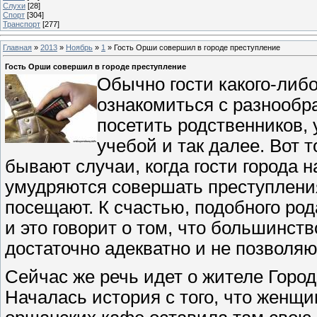
Слухи
[28]
Спорт
[304]
Транспорт
[277]
Главная
»
2013
»
Ноябрь
»
1
» Гость Орши совершил в городе преступление
Гость Орши совершил в городе преступление
Обычно гости какого-либо
ознакомиться с разнооб
посетить родственников, 
учебой и так далее. Вот т
бывают случаи, когда гости города 
умудряются совершать преступления
посещают. К счастью, подобного род
и это говорит о том, что большинст
достаточно адекватно и не позволяю
Сейчас же речь идет о жителе Город
Началась история с того, что женщи