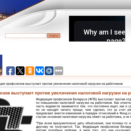
ция профсоюзов выступает против увеличения налоговой нагрузки на работников
зов выступает против увеличения налоговой нагрузки на 
Федерация профсоюзов Беларуси (ФПБ) выступает против от
по повышению налоговой нагрузки на работников. Как отмети
часть ведомств занимается тем, что постоянно ищет, как и 
но не находят ничего проще, чем сделать это за счет ря
предлагают внести изменения в порядок отчислений в Фонд с
случае основная налоговая нагрузка ляжет на работника, а не
"При всем вразумительно дать объяснения, они почему-то не
другому не получается. Так, Федерация профсоюзов Белару
против подобных реформ, в виду того, что они ухудшают