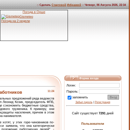
:: Сделать
Стартовой
Избранной
:: Четверг, 06 Августа 2026, 22:34
Погода в Орше
Gismeteo
Погода на 2 недели
Форма входа
Логин:
работников
11:24
Пароль:
запомнить
дельных предложений ряда ведомств
л Леонид Козик, председатель ФПБ,
Забыл пароль
|
Регистрация
где сэкономить бюджетные средства,
дового труженика. К примеру, они
оцзащиты населения, причем в этом
Сайт существует
7291
дней
 на нанимателя.
 хотят, у этих горе-чиновников по-
Пользователи
си заявила, что она категорически
 положение работающих людей", -