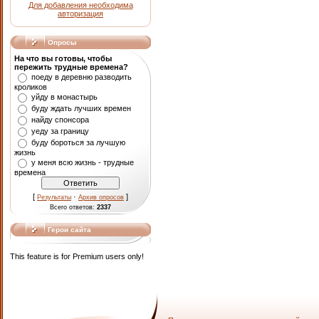
Для добавления необходима
авторизация
Опросы
На что вы готовы, чтобы
пережить трудные времена?
поеду в деревню разводить
кроликов
уйду в монастырь
буду ждать лучших времен
найду спонсора
уеду за границу
буду бороться за лучшую
жизнь
у меня всю жизнь - трудные
времена
[
·
]
Результаты
Архив опросов
Всего ответов:
2337
Герои сайта
This feature is for Premium users only!