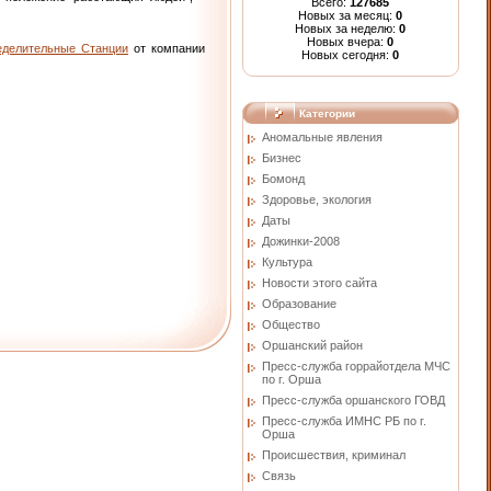
Всего:
127685
Новых за месяц:
0
Новых за неделю:
0
Новых вчера:
0
еделительные Станции
от компании
Новых сегодня:
0
Категории
Аномальные явления
Бизнес
Бомонд
Здоровье, экология
Даты
Дожинки-2008
Культура
Новости этого сайта
Образование
Общество
Оршанский район
Пресс-служба горрайотдела МЧС
по г. Орша
Пресс-служба оршанского ГОВД
Пресс-служба ИМНС РБ по г.
Орша
Проиcшествия, криминал
Связь