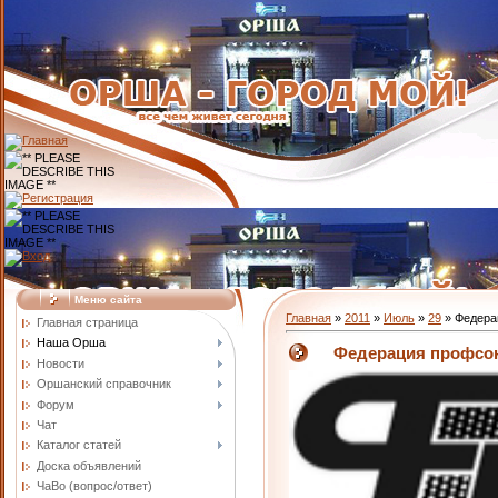
Меню сайта
Главная
»
2011
»
Июль
»
29
» Федера
Главная страница
Наша Орша
Федерация профсою
Новости
Оршанский справочник
Форум
Чат
Каталог статей
Доска объявлений
ЧаВо (вопрос/ответ)