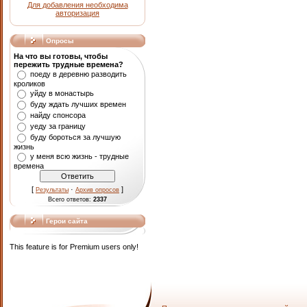
Для добавления необходима
авторизация
Опросы
На что вы готовы, чтобы
пережить трудные времена?
поеду в деревню разводить
кроликов
уйду в монастырь
буду ждать лучших времен
найду спонсора
уеду за границу
буду бороться за лучшую
жизнь
у меня всю жизнь - трудные
времена
[
·
]
Результаты
Архив опросов
Всего ответов:
2337
Герои сайта
This feature is for Premium users only!