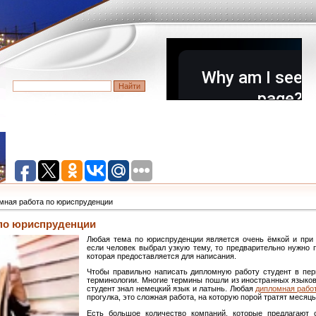
мная работа по юриспруденции
по юриспруденции
Любая тема по юриспруденции является очень ёмкой и при 
если человек выбрал узкую тему, то предварительно нужно
которая предоставляется для написания.
Чтобы правильно написать дипломную работу студент в пер
терминологии. Многие термины пошли из иностранных языков
студент знал немецкий язык и латынь. Любая
дипломная рабо
прогулка, это сложная работа, на которую порой тратят месяцы
Есть большое количество компаний, которые предлагают 