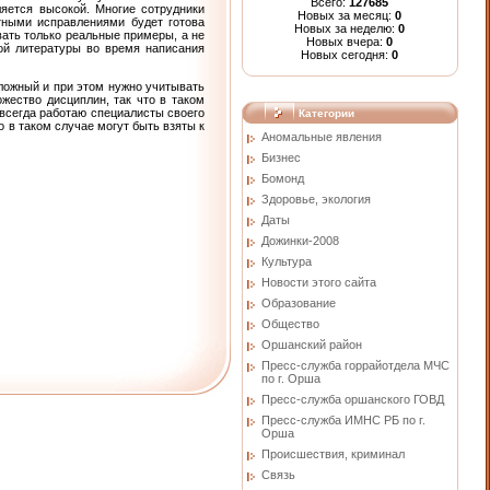
Всего:
127685
яется высокой. Многие сотрудники
Новых за месяц:
0
тными исправлениями будет готова
Новых за неделю:
0
вать только реальные примеры, а не
Новых вчера:
0
ой литературы во время написания
Новых сегодня:
0
ложный и при этом нужно учитывать
жество дисциплин, так что в таком
 всегда работаю специалисты своего
Категории
 в таком случае могут быть взяты к
Аномальные явления
Бизнес
Бомонд
Здоровье, экология
Даты
Дожинки-2008
Культура
Новости этого сайта
Образование
Общество
Оршанский район
Пресс-служба горрайотдела МЧС
по г. Орша
Пресс-служба оршанского ГОВД
Пресс-служба ИМНС РБ по г.
Орша
Проиcшествия, криминал
Связь