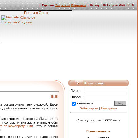
:: Сделать
Стартовой
Избранной
:: Четверг, 06 Августа 2026, 07:06
Погода в Орше
Gismeteo
Погода на 2 недели
Форма входа
Логин:
08:08
Пароль:
запомнить
этом довольно таки сложной. Даже
 подробно изучить всю информацию,
Забыл пароль
|
Регистрация
вую очередь должен разбираться в
Сайт существует
7290
дней
, поэтому очень желательно, чтобы
та по юриспруденции
- это не легкая
.
Пользователи
собственные услуги по написанию