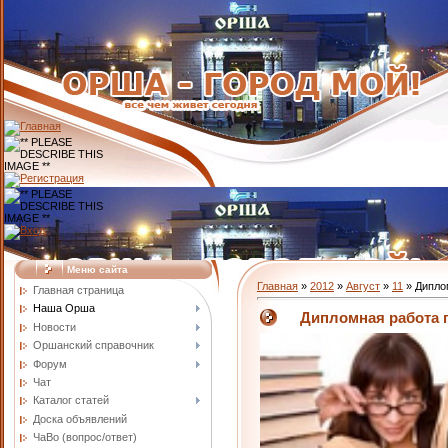
Меню сайта
Главная
»
2012
»
Август
»
11
» Дипло
Главная страница
Наша Орша
Дипломная работа 
Новости
Оршанский справочник
Форум
Чат
Каталог статей
Доска объявлений
ЧаВо (вопрос/ответ)