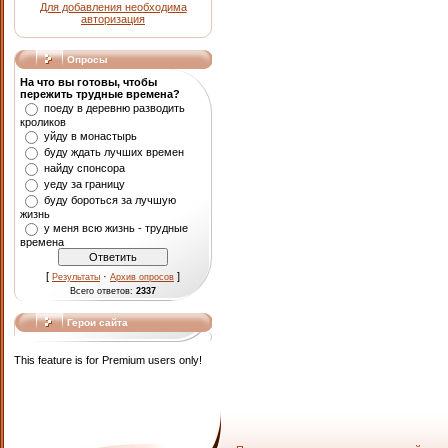
Для добавления необходима
авторизация
Опросы
На что вы готовы, чтобы
пережить трудные времена?
поеду в деревню разводить
кроликов
уйду в монастырь
буду ждать лучших времен
найду спонсора
уеду за границу
буду бороться за лучшую
жизнь
у меня всю жизнь - трудные
времена
[
·
]
Результаты
Архив опросов
Всего ответов:
2337
Герои сайта
This feature is for Premium users only!