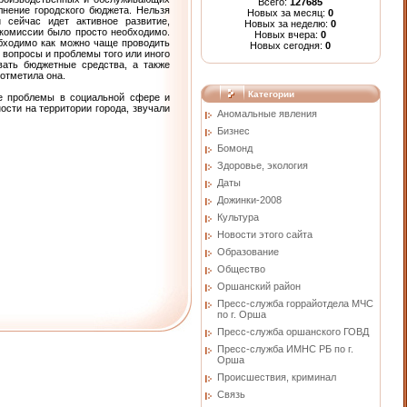
Всего:
127685
лнение городского бюджета. Нельзя
Новых за месяц:
0
 сейчас идет активное развитие,
Новых за неделю:
0
 комиссии было просто необходимо.
Новых вчера:
0
бходимо как можно чаще проводить
Новых сегодня:
0
е вопросы и проблемы того или иного
вать бюджетные средства, а также
 отметила она.
Категории
ые проблемы в социальной сфере и
сти на территории города, звучали
Аномальные явления
Бизнес
Бомонд
Здоровье, экология
Даты
Дожинки-2008
Культура
Новости этого сайта
Образование
Общество
Оршанский район
Пресс-служба горрайотдела МЧС
по г. Орша
Пресс-служба оршанского ГОВД
Пресс-служба ИМНС РБ по г.
Орша
Проиcшествия, криминал
Связь