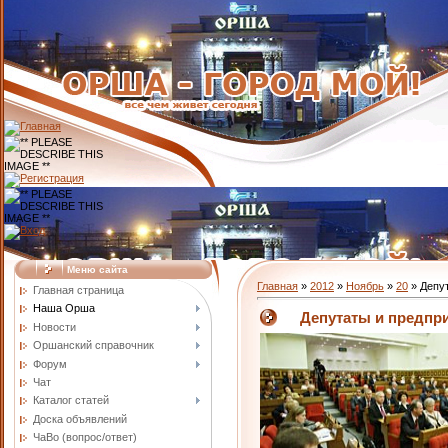
Меню сайта
Главная
»
2012
»
Ноябрь
»
20
» Депут
Главная страница
Наша Орша
Депутаты и предпр
Новости
Оршанский справочник
Форум
Чат
Каталог статей
Доска объявлений
ЧаВо (вопрос/ответ)