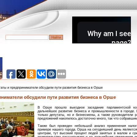
аты и предприниматели обсудили пути развития бизнеса в Орше
иниматели обсудили пути развития бизнеса в Орше
В Орше прошло выездное заседание парламентской ко
дальнейшее развитие бизнеса и промышленности в городе. 
только депутаты, но и бизнесмены, а также руководители 
предложений накопилось достаточно много, так что собравшим
Также был проведен небольшой анализ применения налог
примере нашего города. Орша на сегодняшний день являет
центрам, тут высокий процент людей занятых в малом и ср
правительство рассчитывает и на дальнейшее увеличение 