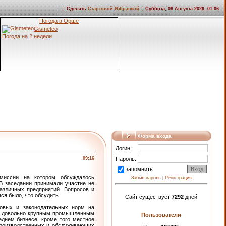
:: Сделать
Стартовой
Избранной
:: Суббота, 08 Августа 2026, 01:06
Погода в Орше
Gismeteo
Погода на 2 недели
Форма входа
Логин:
09:16
Пароль:
запомнить
миссии на котором обсуждалось
Забыл пароль
|
Регистрация
В заседании принимали участие не
различных предприятий. Вопросов и
ся было, что обсудить.
Сайт существует
7292
дней
овых и законодательных норм на
ся довольно крупным промышленным
Пользователи
еднем бизнесе, кроме того местное
производственных и обслуживающих