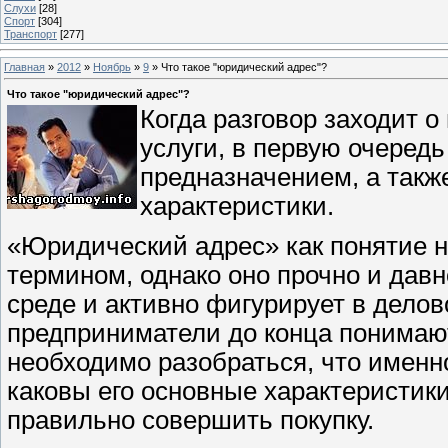
Слухи
[28]
Спорт
[304]
Транспорт
[277]
Главная
»
2012
»
Ноябрь
»
9
» Что такое "юридический адрес"?
Что такое "юридический адрес"?
Когда разговор заходит о
услуги, в первую очеред
предназначением, а такж
характеристики.
«Юридический адрес» как понятие 
термином, однако оно прочно и дав
среде и активно фигурирует в делов
предприниматели до конца понимают
необходимо разобраться, что именно
каковы его основные характеристик
правильно совершить покупку.