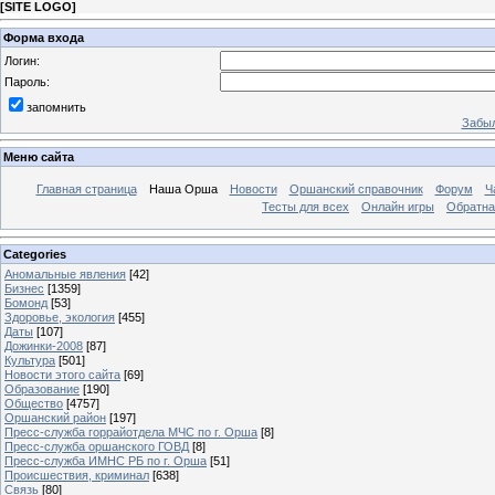
[
SITE LOGO
]
Форма входа
Логин:
Пароль:
запомнить
Забыл
Меню сайта
Главная страница
Наша Орша
Новости
Оршанский справочник
Форум
Ч
Тесты для всех
Онлайн игры
Обратна
Categories
Аномальные явления
[42]
Бизнес
[1359]
Бомонд
[53]
Здоровье, экология
[455]
Даты
[107]
Дожинки-2008
[87]
Культура
[501]
Новости этого сайта
[69]
Образование
[190]
Общество
[4757]
Оршанский район
[197]
Пресс-служба горрайотдела МЧС по г. Орша
[8]
Пресс-служба оршанского ГОВД
[8]
Пресс-служба ИМНС РБ по г. Орша
[51]
Проиcшествия, криминал
[638]
Связь
[80]