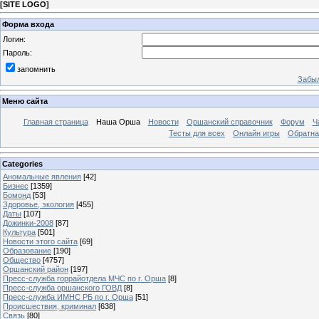
[
SITE LOGO
]
Форма входа
Логин:
Пароль:
запомнить
Забыл
Меню сайта
Главная страница
Наша Орша
Новости
Оршанский справочник
Форум
Ч
Тесты для всех
Онлайн игры
Обратна
Categories
Аномальные явления
[42]
Бизнес
[1359]
Бомонд
[53]
Здоровье, экология
[455]
Даты
[107]
Дожинки-2008
[87]
Культура
[501]
Новости этого сайта
[69]
Образование
[190]
Общество
[4757]
Оршанский район
[197]
Пресс-служба горрайотдела МЧС по г. Орша
[8]
Пресс-служба оршанского ГОВД
[8]
Пресс-служба ИМНС РБ по г. Орша
[51]
Проиcшествия, криминал
[638]
Связь
[80]