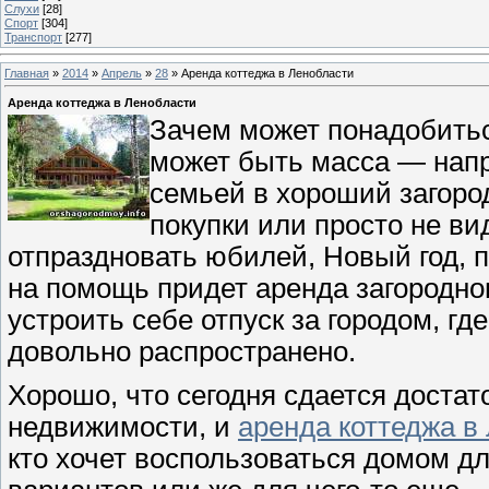
Слухи
[28]
Спорт
[304]
Транспорт
[277]
Главная
»
2014
»
Апрель
»
28
» Аренда коттеджа в Ленобласти
Аренда коттеджа в Ленобласти
Зачем может понадобитьс
может быть масса — напри
семьей в хороший загоро
покупки или просто не ви
отпраздновать юбилей, Новый год, 
на помощь придет аренда загородно
устроить себе отпуск за городом, где
довольно распространено.
Хорошо, что сегодня сдается достат
недвижимости, и
аренда коттеджа в
кто хочет воспользоваться домом д