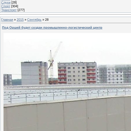
Слухи
[28]
Спорт
[304]
Транспорт
[277]
Главная
»
2015
»
Сентябрь
»
28
Под Оршей будет создан промышленно-логистический центр