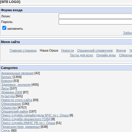
[
SITE LOGO
]
Форма входа
Логин:
Пароль:
запомнить
Забыл
Меню сайта
Главная страница
Наша Орша
Новости
Оршанский справочник
Форум
Ч
Тесты для всех
Онлайн игры
Обратна
Categories
Аномальные явления
[42]
Бизнес
[1359]
Бомонд
[53]
Здоровье, экология
[455]
Даты
[107]
Дожинки-2008
[87]
Культура
[501]
Новости этого сайта
[69]
Образование
[190]
Общество
[4757]
Оршанский район
[197]
Пресс-служба горрайотдела МЧС по г. Орша
[8]
Пресс-служба оршанского ГОВД
[8]
Пресс-служба ИМНС РБ по г. Орша
[51]
Проиcшествия, криминал
[638]
Связь
[80]