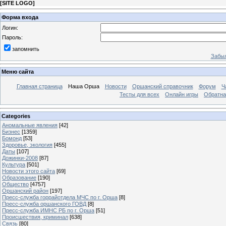
[
SITE LOGO
]
Форма входа
Логин:
Пароль:
запомнить
Забыл
Меню сайта
Главная страница
Наша Орша
Новости
Оршанский справочник
Форум
Ч
Тесты для всех
Онлайн игры
Обратна
Categories
Аномальные явления
[42]
Бизнес
[1359]
Бомонд
[53]
Здоровье, экология
[455]
Даты
[107]
Дожинки-2008
[87]
Культура
[501]
Новости этого сайта
[69]
Образование
[190]
Общество
[4757]
Оршанский район
[197]
Пресс-служба горрайотдела МЧС по г. Орша
[8]
Пресс-служба оршанского ГОВД
[8]
Пресс-служба ИМНС РБ по г. Орша
[51]
Проиcшествия, криминал
[638]
Связь
[80]