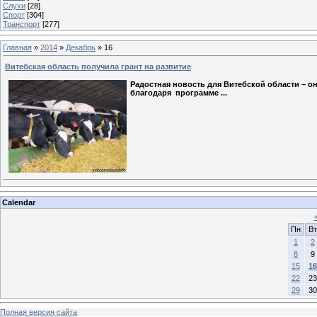
Слухи
[28]
Спорт
[304]
Транспорт
[277]
Главная
»
2014
»
Декабрь
»
16
Витебская область получила грант на развитие
Радостная новость для Витебской области – о
благодаря программе
...
Calendar
Пн
Вт
1
2
8
9
15
16
22
23
29
30
Полная версия сайта