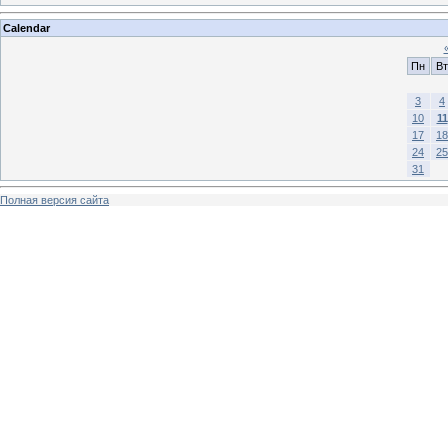
Calendar
Пн
Вт
3
4
10
11
17
18
24
25
31
Полная версия сайта