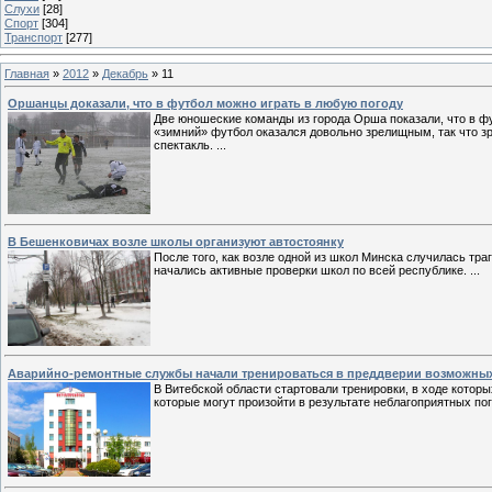
Слухи
[28]
Спорт
[304]
Транспорт
[277]
Главная
»
2012
»
Декабрь
»
11
Оршанцы доказали, что в футбол можно играть в любую погоду
Две юношеские команды из города Орша показали, что в фут
«зимний» футбол оказался довольно зрелищным, так что з
спектакль.
...
В Бешенковичах возле школы организуют автостоянку
После того, как возле одной из школ Минска случилась тр
начались активные проверки школ по всей республике.
...
Аварийно-ремонтные службы начали тренироваться в преддверии возможны
В Витебской области стартовали тренировки, в ходе кото
которые могут произойти в результате неблагоприятных по