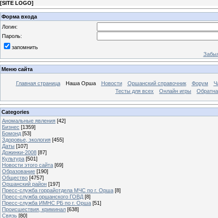
[
SITE LOGO
]
Форма входа
Логин:
Пароль:
запомнить
Забыл
Меню сайта
Главная страница
Наша Орша
Новости
Оршанский справочник
Форум
Ч
Тесты для всех
Онлайн игры
Обратна
Categories
Аномальные явления
[42]
Бизнес
[1359]
Бомонд
[53]
Здоровье, экология
[455]
Даты
[107]
Дожинки-2008
[87]
Культура
[501]
Новости этого сайта
[69]
Образование
[190]
Общество
[4757]
Оршанский район
[197]
Пресс-служба горрайотдела МЧС по г. Орша
[8]
Пресс-служба оршанского ГОВД
[8]
Пресс-служба ИМНС РБ по г. Орша
[51]
Проиcшествия, криминал
[638]
Связь
[80]