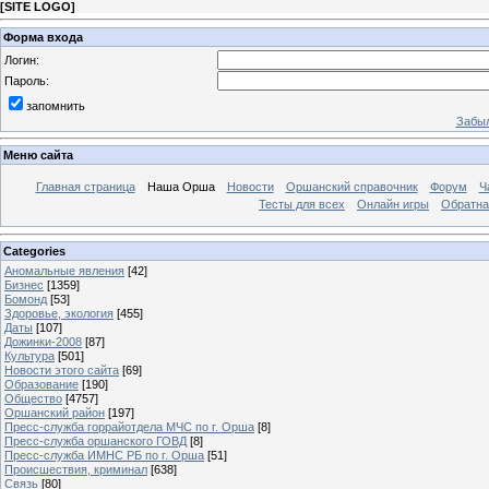
[
SITE LOGO
]
Форма входа
Логин:
Пароль:
запомнить
Забыл
Меню сайта
Главная страница
Наша Орша
Новости
Оршанский справочник
Форум
Ч
Тесты для всех
Онлайн игры
Обратна
Categories
Аномальные явления
[42]
Бизнес
[1359]
Бомонд
[53]
Здоровье, экология
[455]
Даты
[107]
Дожинки-2008
[87]
Культура
[501]
Новости этого сайта
[69]
Образование
[190]
Общество
[4757]
Оршанский район
[197]
Пресс-служба горрайотдела МЧС по г. Орша
[8]
Пресс-служба оршанского ГОВД
[8]
Пресс-служба ИМНС РБ по г. Орша
[51]
Проиcшествия, криминал
[638]
Связь
[80]