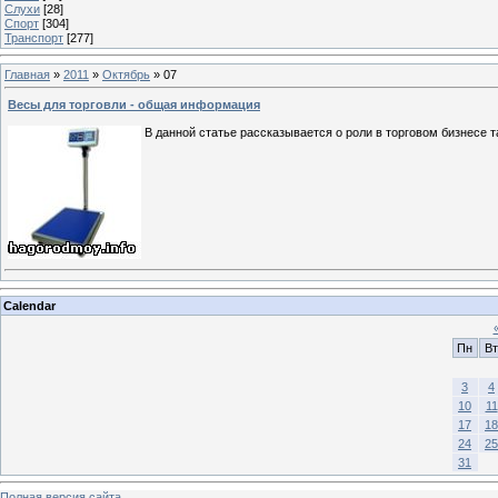
Слухи
[28]
Спорт
[304]
Транспорт
[277]
Главная
»
2011
»
Октябрь
»
07
Весы для торговли - общая информация
В данной статье рассказывается о роли в торговом бизнесе т
Calendar
Пн
Вт
3
4
10
11
17
18
24
25
31
Полная версия сайта