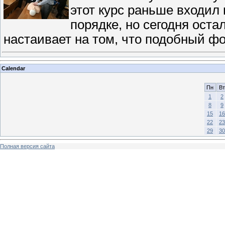
этот курс раньше входил
порядке, но сегодня оста
настаивает на том, что подобный ф
Calendar
Пн
Вт
1
2
8
9
15
16
22
23
29
30
Полная версия сайта