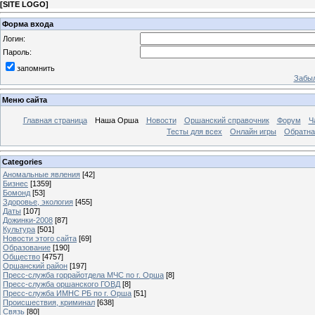
[
SITE LOGO
]
Форма входа
Логин:
Пароль:
запомнить
Забыл
Меню сайта
Главная страница
Наша Орша
Новости
Оршанский справочник
Форум
Ч
Тесты для всех
Онлайн игры
Обратна
Categories
Аномальные явления
[42]
Бизнес
[1359]
Бомонд
[53]
Здоровье, экология
[455]
Даты
[107]
Дожинки-2008
[87]
Культура
[501]
Новости этого сайта
[69]
Образование
[190]
Общество
[4757]
Оршанский район
[197]
Пресс-служба горрайотдела МЧС по г. Орша
[8]
Пресс-служба оршанского ГОВД
[8]
Пресс-служба ИМНС РБ по г. Орша
[51]
Проиcшествия, криминал
[638]
Связь
[80]