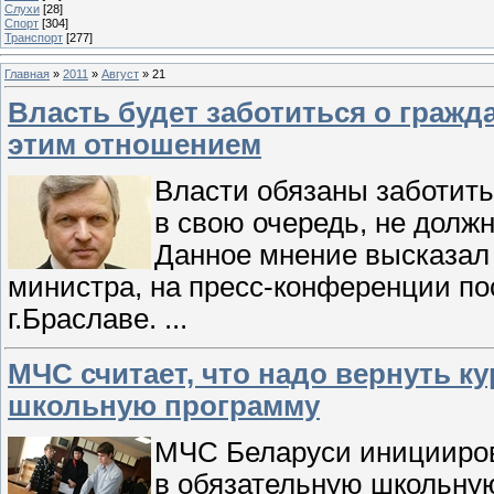
Слухи
[28]
Спорт
[304]
Транспорт
[277]
Главная
»
2011
»
Август
»
21
Власть будет заботиться о гражд
этим отношением
Власти обязаны заботить
в свою очередь, не долж
Данное мнение высказал 
министра, на пресс-конференции по
г.Браславе.
...
МЧС считает, что надо вернуть к
школьную программу
МЧС Беларуси иницииров
в обязательную школьную