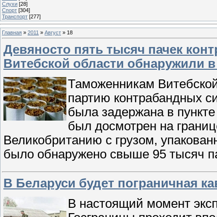
Слухи
[28]
Спорт
[304]
Транспорт
[277]
Главная
»
2011
»
Август
»
18
Девяносто пять тысяч пачек кон
Витебской области обнаружили в
Таможенникам Витебской
партию контрабандных си
была задержана в пункте
был досмотрен на границ
Великобританию с грузом, упакован
было обнаружено свыше 95 тысяч па
В Беларуси будет пограничная к
В настоящий момент экс