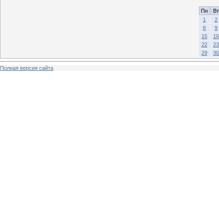
Пн
Вт
1
2
8
9
15
16
22
23
29
30
Полная версия сайта