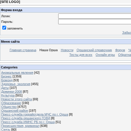
[
SITE LOGO
]
Форма входа
Логин:
Пароль:
запомнить
Забыл
Меню сайта
Главная страница
Наша Орша
Новости
Оршанский справочник
Форум
Ч
Тесты для всех
Онлайн игры
Обратна
Categories
Аномальные явления
[42]
Бизнес
[1359]
Бомонд
[53]
Здоровье, экология
[455]
Даты
[107]
Дожинки-2008
[87]
Культура
[501]
Новости этого сайта
[69]
Образование
[190]
Общество
[4757]
Оршанский район
[197]
Пресс-служба горрайотдела МЧС по г. Орша
[8]
Пресс-служба оршанского ГОВД
[8]
Пресс-служба ИМНС РБ по г. Орша
[51]
Проиcшествия, криминал
[638]
Связь
[80]