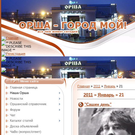
Меню сайта
Главная
»
2011
»
Январь
»
21
Главная страница
Наша Орша
2011
»
Январь
»
21
Новости
Оршанский справочник
"Сашин день"
Форум
Чат
Каталог статей
Доска объявлений
ЧаВо (вопрос/ответ)