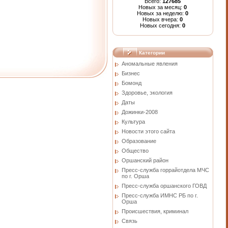
Всего:
127685
Новых за месяц:
0
Новых за неделю:
0
Новых вчера:
0
Новых сегодня:
0
Категории
Аномальные явления
Бизнес
Бомонд
Здоровье, экология
Даты
Дожинки-2008
Культура
Новости этого сайта
Образование
Общество
Оршанский район
Пресс-служба горрайотдела МЧС
по г. Орша
Пресс-служба оршанского ГОВД
Пресс-служба ИМНС РБ по г.
Орша
Проиcшествия, криминал
Связь