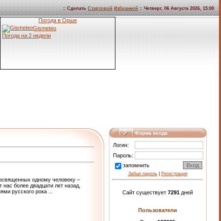
:: Сделать
Стартовой
Избранной
:: Четверг, 06 Августа 2026, 15:00
Погода в Орше
Gismeteo
Погода на 2 недели
Форма входа
Логин:
Пароль:
запомнить
Забыл пароль
|
Регистрация
посвященных одному человеку –
 нас более двадцати лет назад,
иями русского рока
...
Сайт существует
7291
дней
Пользователи