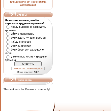
Для добавления необходима
авторизация
Опросы
На что вы готовы, чтобы
пережить трудные времена?
поеду в деревню разводить
кроликов
уйду в монастырь
буду ждать лучших времен
найду спонсора
уеду за границу
буду бороться за лучшую
жизнь
у меня всю жизнь - трудные
времена
[
·
]
Результаты
Архив опросов
Всего ответов:
2337
Герои сайта
This feature is for Premium users only!