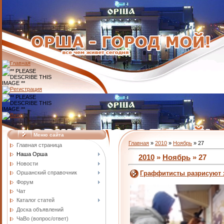
Меню сайта
Главная
»
2010
»
Ноябрь
»
27
Главная страница
Наша Орша
2010
»
Ноябрь
»
27
Новости
Оршанский справочник
Граффитисты разрисуют 
Форум
Чат
Каталог статей
Доска объявлений
ЧаВо (вопрос/ответ)