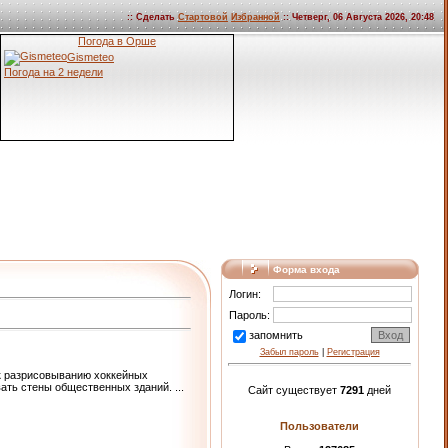
:: Сделать
Стартовой
Избранной
:: Четверг, 06 Августа 2026, 20:48
Погода в Орше
Gismeteo
Погода на 2 недели
Форма входа
Логин:
Пароль:
запомнить
Забыл пароль
|
Регистрация
к разрисовыванию хоккейных
вать стены общественных зданий.
...
Сайт существует
7291
дней
Пользователи