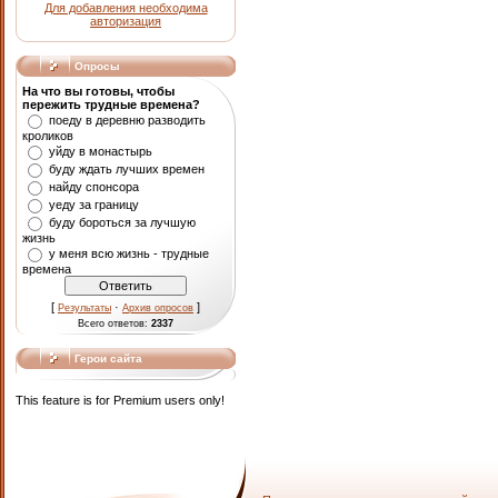
Для добавления необходима
авторизация
Опросы
На что вы готовы, чтобы
пережить трудные времена?
поеду в деревню разводить
кроликов
уйду в монастырь
буду ждать лучших времен
найду спонсора
уеду за границу
буду бороться за лучшую
жизнь
у меня всю жизнь - трудные
времена
[
·
]
Результаты
Архив опросов
Всего ответов:
2337
Герои сайта
This feature is for Premium users only!