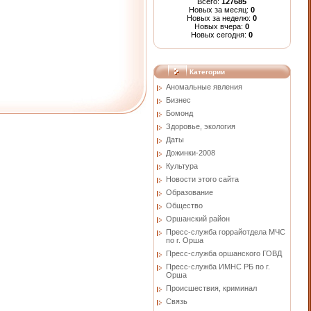
Всего:
127685
Новых за месяц:
0
Новых за неделю:
0
Новых вчера:
0
Новых сегодня:
0
Категории
Аномальные явления
Бизнес
Бомонд
Здоровье, экология
Даты
Дожинки-2008
Культура
Новости этого сайта
Образование
Общество
Оршанский район
Пресс-служба горрайотдела МЧС
по г. Орша
Пресс-служба оршанского ГОВД
Пресс-служба ИМНС РБ по г.
Орша
Проиcшествия, криминал
Связь