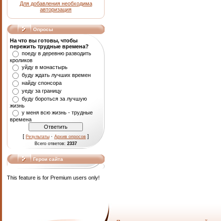
Для добавления необходима
авторизация
Опросы
На что вы готовы, чтобы
пережить трудные времена?
поеду в деревню разводить
кроликов
уйду в монастырь
буду ждать лучших времен
найду спонсора
уеду за границу
буду бороться за лучшую
жизнь
у меня всю жизнь - трудные
времена
[
·
]
Результаты
Архив опросов
Всего ответов:
2337
Герои сайта
This feature is for Premium users only!