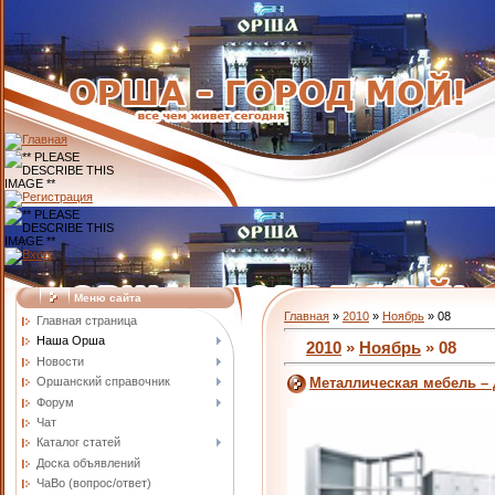
Меню сайта
Главная
»
2010
»
Ноябрь
»
08
Главная страница
Наша Орша
2010
»
Ноябрь
»
08
Новости
Оршанский справочник
Металлическая мебель –
Форум
Чат
Каталог статей
Доска объявлений
ЧаВо (вопрос/ответ)