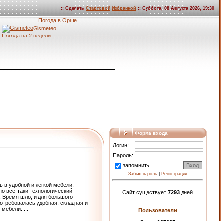
:: Сделать
Стартовой
Избранной
:: Суббота, 08 Августа 2026, 19:30
Погода в Орше
Gismeteo
Погода на 2 недели
Форма входа
Логин:
Пароль:
запомнить
Забыл пароль
|
Регистрация
 в удобной и легкой мебели,
но все-таки технологический
Сайт существует
7293
дней
. Время шло, и для большого
отребовалась удобная, складная и
й мебели.
...
Пользователи