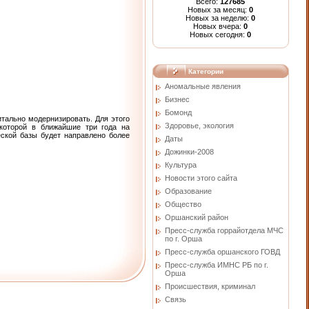
Всего:
127685
Новых за месяц:
0
Новых за неделю:
0
Новых вчера:
0
Новых сегодня:
0
Категории
Аномальные явления
Бизнес
Бомонд
тально модернизировать. Для этого
Здоровье, экология
которой в ближайшие три года на
еской базы будет направлено более
Даты
Дожинки-2008
Культура
Новости этого сайта
Образование
Общество
Оршанский район
Пресс-служба горрайотдела МЧС
по г. Орша
Пресс-служба оршанского ГОВД
Пресс-служба ИМНС РБ по г.
Орша
Проиcшествия, криминал
Связь