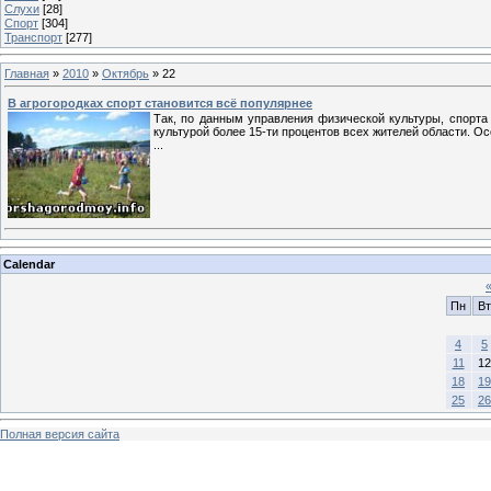
Слухи
[28]
Спорт
[304]
Транспорт
[277]
Главная
»
2010
»
Октябрь
»
22
В агрогородках спорт становится всё популярнее
Так, по данным управления физической культуры, спорта
культурой более 15-ти процентов всех жителей области. Ос
...
Calendar
Пн
Вт
4
5
11
12
18
19
25
26
Полная версия сайта