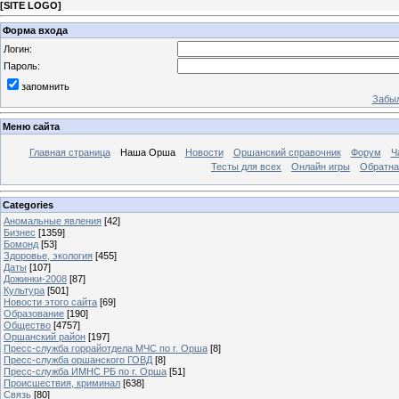
[
SITE LOGO
]
Форма входа
Логин:
Пароль:
запомнить
Забыл
Меню сайта
Главная страница
Наша Орша
Новости
Оршанский справочник
Форум
Ч
Тесты для всех
Онлайн игры
Обратна
Categories
Аномальные явления
[42]
Бизнес
[1359]
Бомонд
[53]
Здоровье, экология
[455]
Даты
[107]
Дожинки-2008
[87]
Культура
[501]
Новости этого сайта
[69]
Образование
[190]
Общество
[4757]
Оршанский район
[197]
Пресс-служба горрайотдела МЧС по г. Орша
[8]
Пресс-служба оршанского ГОВД
[8]
Пресс-служба ИМНС РБ по г. Орша
[51]
Проиcшествия, криминал
[638]
Связь
[80]