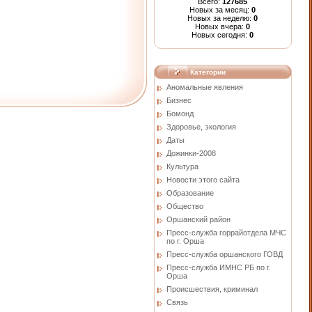
Всего:
127685
Новых за месяц:
0
Новых за неделю:
0
Новых вчера:
0
Новых сегодня:
0
Категории
Аномальные явления
Бизнес
Бомонд
Здоровье, экология
Даты
Дожинки-2008
Культура
Новости этого сайта
Образование
Общество
Оршанский район
Пресс-служба горрайотдела МЧС
по г. Орша
Пресс-служба оршанского ГОВД
Пресс-служба ИМНС РБ по г.
Орша
Проиcшествия, криминал
Связь