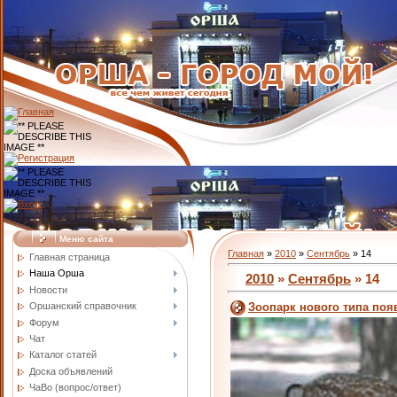
Меню сайта
Главная
»
2010
»
Сентябрь
»
14
Главная страница
Наша Орша
2010
»
Сентябрь
»
14
Новости
Оршанский справочник
Зоопарк нового типа поя
Форум
Чат
Каталог статей
Доска объявлений
ЧаВо (вопрос/ответ)