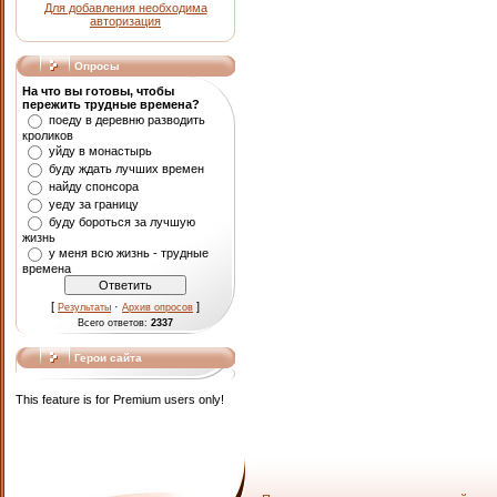
Для добавления необходима
авторизация
Опросы
На что вы готовы, чтобы
пережить трудные времена?
поеду в деревню разводить
кроликов
уйду в монастырь
буду ждать лучших времен
найду спонсора
уеду за границу
буду бороться за лучшую
жизнь
у меня всю жизнь - трудные
времена
[
·
]
Результаты
Архив опросов
Всего ответов:
2337
Герои сайта
This feature is for Premium users only!