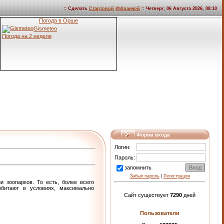
:: Сделать
Стартовой
Избранной
:: Четверг, 06 Августа 2026, 08:10
Погода в Орше
Gismeteo
Погода на 2 недели
Форма входа
Логин:
Пароль:
запомнить
Забыл пароль
|
Регистрация
 зоопарков. То есть, более всего
обитают в условиях, максимально
Сайт существует
7290
дней
Пользователи