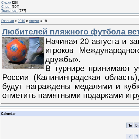
Слухи
[28]
Спорт
[304]
Транспорт
[277]
Главная
»
2010
»
Август
»
19
Любителей пляжного футбола вст
Начиная 20 августа и за
игроков Международно
дружбы».
В турнире принимают у
России (Калининградская область
будут награждены медалями и кубк
отметить памятными подарками игр
Calendar
Пн
Вт
2
3