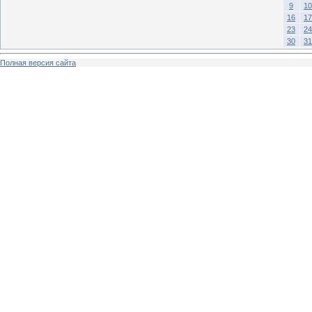
9
10
16
17
23
24
30
31
Полная версия сайта