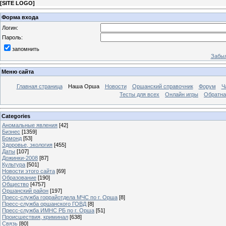
[
SITE LOGO
]
Форма входа
Логин:
Пароль:
запомнить
Забыл
Меню сайта
Главная страница
Наша Орша
Новости
Оршанский справочник
Форум
Ч
Тесты для всех
Онлайн игры
Обратна
Categories
Аномальные явления
[42]
Бизнес
[1359]
Бомонд
[53]
Здоровье, экология
[455]
Даты
[107]
Дожинки-2008
[87]
Культура
[501]
Новости этого сайта
[69]
Образование
[190]
Общество
[4757]
Оршанский район
[197]
Пресс-служба горрайотдела МЧС по г. Орша
[8]
Пресс-служба оршанского ГОВД
[8]
Пресс-служба ИМНС РБ по г. Орша
[51]
Проиcшествия, криминал
[638]
Связь
[80]