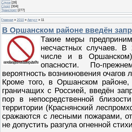
Слухи
[28]
Спорт
[304]
Транспорт
[277]
Главная
»
2010
»
Август
»
11
В Оршанском районе введён запр
Такие меры предприни
несчастных случаев. В 
числе и в Оршанском)
опасности. По-прежн
вероятность возникновения очагов 
Кроме того, в Оршанском районе,
граничащих с Россией, введён зап
пор в непосредственной близости
территории (Краснянский леспромх
сражаются с лесными пожарами, о
не допустить разгула огненной стих