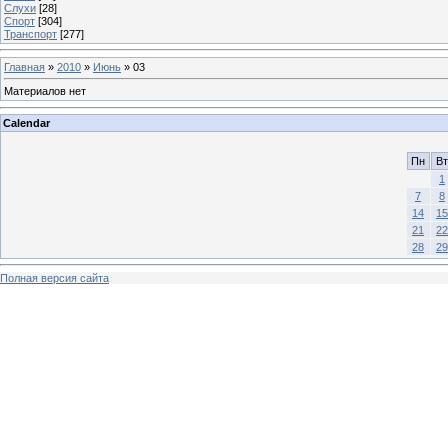
Слухи
[28]
Спорт
[304]
Транспорт
[277]
Главная
»
2010
»
Июнь
»
03
Материалов нет
Calendar
Пн
Вт
1
7
8
14
15
21
22
28
29
Полная версия сайта