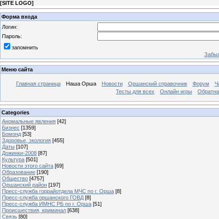
[
SITE LOGO
]
Форма входа
Логин:
Пароль:
запомнить
Забыл
Меню сайта
Главная страница
Наша Орша
Новости
Оршанский справочник
Форум
Ч
Тесты для всех
Онлайн игры
Обратна
Categories
Аномальные явления
[42]
Бизнес
[1359]
Бомонд
[53]
Здоровье, экология
[455]
Даты
[107]
Дожинки-2008
[87]
Культура
[501]
Новости этого сайта
[69]
Образование
[190]
Общество
[4757]
Оршанский район
[197]
Пресс-служба горрайотдела МЧС по г. Орша
[8]
Пресс-служба оршанского ГОВД
[8]
Пресс-служба ИМНС РБ по г. Орша
[51]
Проиcшествия, криминал
[638]
Связь
[80]