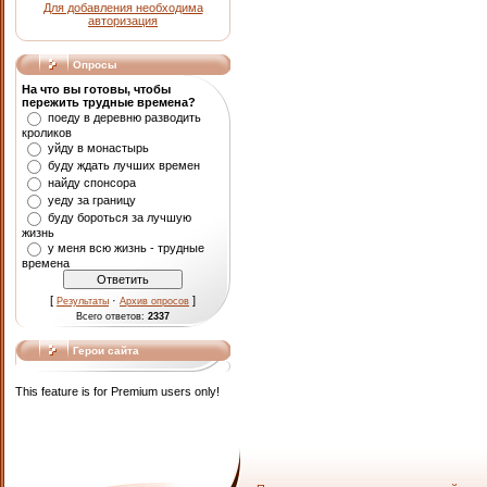
Для добавления необходима
авторизация
Опросы
На что вы готовы, чтобы
пережить трудные времена?
поеду в деревню разводить
кроликов
уйду в монастырь
буду ждать лучших времен
найду спонсора
уеду за границу
буду бороться за лучшую
жизнь
у меня всю жизнь - трудные
времена
[
·
]
Результаты
Архив опросов
Всего ответов:
2337
Герои сайта
This feature is for Premium users only!