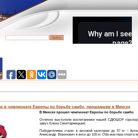
е в чемпионате Европы по борьбе самбо, прошедшем в Минске
В Минске прошел чемпионат Европы по борьбе самбо.
Отлично выступили воспитанники нашей СДЮШОР горспорт-
завуч Елена Свентаржицкая).
Победителями стали: в весовой категории до 57 кг – Ан
Александр Воронович в весе до 100 кг. Оба мастера спорта 