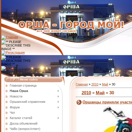
Меню сайта
Главная
»
2010
»
Май
»
30
Главная страница
Наша Орша
2010
»
Май
»
30
Новости
Оршанский справочник
Оршанцы приняли участи
Форум
Чат
Каталог статей
Доска объявлений
ЧаВо (вопрос/ответ)