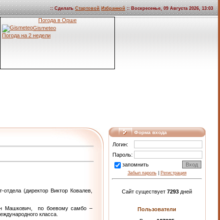
:: Сделать
Стартовой
Избранной
:: Воскресенье, 09 Августа 2026, 13:03
Погода в Орше
Gismeteo
Погода на 2 недели
Форма входа
Логин:
Пароль:
запомнить
Забыл пароль
|
Регистрация
отдела (директор Виктор Ковалев,
Сайт существует
7293
дней
тон Машкович, по боевому самбо –
Пользователи
международного класса.