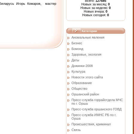
Всего:
127685
 Беларусь Игорь Комаров, мастер
Новых за месяц:
0
Новых за неделю:
0
Новых вчера:
0
Новых сегодня:
0
Категории
Аномальные явления
Бизнес
Бомонд
Здоровье, экология
Даты
Дожинки-2008
Культура
Новости этого сайта
Образование
Общество
Оршанский район
Пресс-служба горрайотдела МЧС
по г. Орша
Пресс-служба оршанского ГОВД
Пресс-служба ИМНС РБ по г.
Орша
Проиcшествия, криминал
Связь