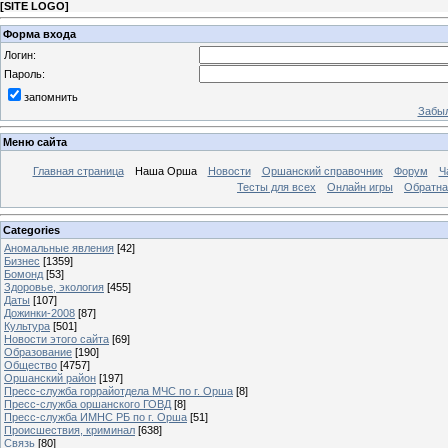
[
SITE LOGO
]
Форма входа
Логин:
Пароль:
запомнить
Забыл
Меню сайта
Главная страница
Наша Орша
Новости
Оршанский справочник
Форум
Ч
Тесты для всех
Онлайн игры
Обратна
Categories
Аномальные явления
[42]
Бизнес
[1359]
Бомонд
[53]
Здоровье, экология
[455]
Даты
[107]
Дожинки-2008
[87]
Культура
[501]
Новости этого сайта
[69]
Образование
[190]
Общество
[4757]
Оршанский район
[197]
Пресс-служба горрайотдела МЧС по г. Орша
[8]
Пресс-служба оршанского ГОВД
[8]
Пресс-служба ИМНС РБ по г. Орша
[51]
Проиcшествия, криминал
[638]
Связь
[80]