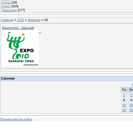
Слухи
[28]
Спорт
[304]
Транспорт
[277]
Главная
»
2010
»
Февраль
»
28
Ориентир - Шанхай
...
Calendar
Пн
Вт
1
2
8
9
15
16
22
23
Полная версия сайта