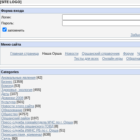
[
SITE LOGO
]
Форма входа
Логин:
Пароль:
запомнить
Забыл
Меню сайта
Главная страница
Наша Орша
Новости
Оршанский справочник
Форум
Ч
Тесты для всех
Онлайн игры
Обратна
Categories
Аномальные явления
[42]
Бизнес
[1359]
Бомонд
[53]
Здоровье, экология
[455]
Даты
[107]
Дожинки-2008
[87]
Культура
[501]
Новости этого сайта
[69]
Образование
[190]
Общество
[4757]
Оршанский район
[197]
Пресс-служба горрайотдела МЧС по г. Орша
[8]
Пресс-служба оршанского ГОВД
[8]
Пресс-служба ИМНС РБ по г. Орша
[51]
Проиcшествия, криминал
[638]
Связь
[80]