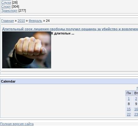
Слухи
[28]
Спорт
[304]
Транспорт
[277]
Главная
»
2010
»
Февраль
»
24
Длительный срок лишения свободы получил оршанец за убийство и вовлечен
К длительн
...
Calendar
Пн
Вт
1
2
8
9
15
16
22
23
Полная версия сайта