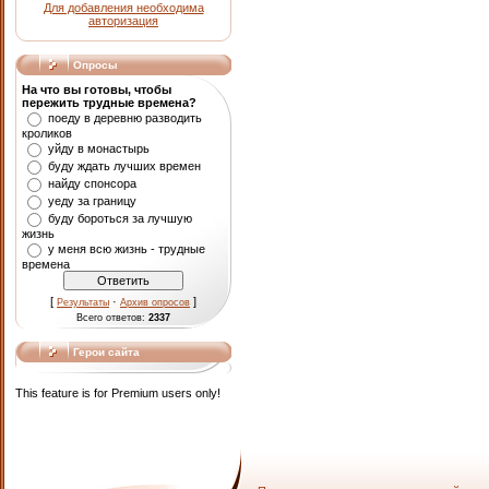
Для добавления необходима
авторизация
Опросы
На что вы готовы, чтобы
пережить трудные времена?
поеду в деревню разводить
кроликов
уйду в монастырь
буду ждать лучших времен
найду спонсора
уеду за границу
буду бороться за лучшую
жизнь
у меня всю жизнь - трудные
времена
[
·
]
Результаты
Архив опросов
Всего ответов:
2337
Герои сайта
This feature is for Premium users only!