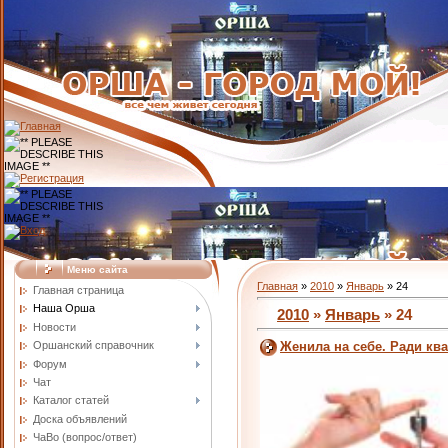
Меню сайта
Главная
»
2010
»
Январь
»
24
Главная страница
Наша Орша
2010
»
Январь
»
24
Новости
Оршанский справочник
Женила на себе. Ради к
Форум
Чат
Каталог статей
Доска объявлений
ЧаВо (вопрос/ответ)