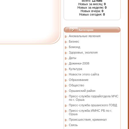
Всего:
127685
Новых за месяц:
0
Новых за неделю:
0
Новых вчера:
0
Новых сегодня:
0
Категории
Аномальные явления
Бизнес
Бомонд
Здоровье, экология
Даты
Дожинки-2008
Культура
Новости этого сайта
Образование
Общество
Оршанский район
Пресс-служба горрайотдела МЧС
по г. Орша
Пресс-служба оршанского ГОВД
Пресс-служба ИМНС РБ по г.
Орша
Проиcшествия, криминал
Связь