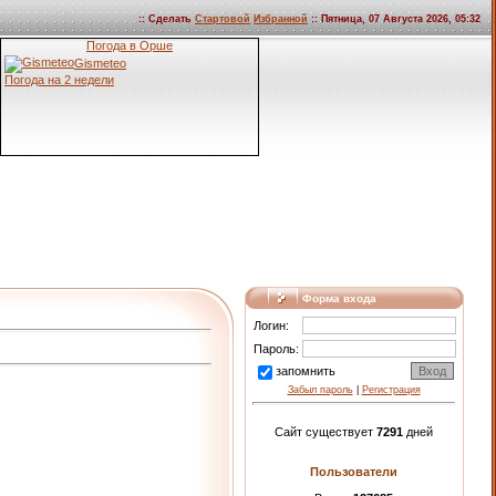
:: Сделать
Стартовой
Избранной
:: Пятница, 07 Августа 2026, 05:32
Погода в Орше
Gismeteo
Погода на 2 недели
Форма входа
Логин:
Пароль:
запомнить
Забыл пароль
|
Регистрация
Сайт существует
7291
дней
Пользователи