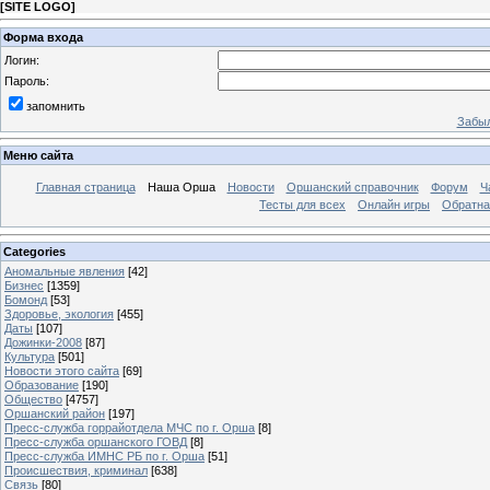
[
SITE LOGO
]
Форма входа
Логин:
Пароль:
запомнить
Забыл
Меню сайта
Главная страница
Наша Орша
Новости
Оршанский справочник
Форум
Ч
Тесты для всех
Онлайн игры
Обратна
Categories
Аномальные явления
[42]
Бизнес
[1359]
Бомонд
[53]
Здоровье, экология
[455]
Даты
[107]
Дожинки-2008
[87]
Культура
[501]
Новости этого сайта
[69]
Образование
[190]
Общество
[4757]
Оршанский район
[197]
Пресс-служба горрайотдела МЧС по г. Орша
[8]
Пресс-служба оршанского ГОВД
[8]
Пресс-служба ИМНС РБ по г. Орша
[51]
Проиcшествия, криминал
[638]
Связь
[80]