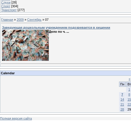
Слухи
[28]
Спорт
[304]
Транспорт
[277]
Главная
»
2009
»
Сентябрь
»
07
Заведующая дошкольным учреждением подозревается в хищении
Дело по ч.
...
Calendar
«
Пн
Вт
1
7
8
14
15
21
22
28
29
Полная версия сайта