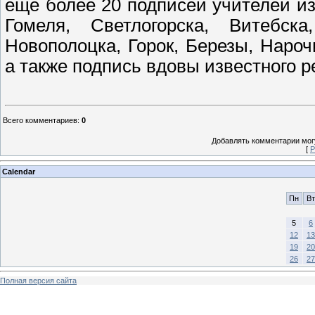
еще более 20 подписей учителей и
Гомеля, Светлогорска, Витебск
Новополоцка, Горок, Березы, Наро
а также подпись вдовы известного 
Всего комментариев
:
0
Добавлять комментарии могу
[
Р
Calendar
Пн
Вт
5
6
12
13
19
20
26
27
Полная версия сайта