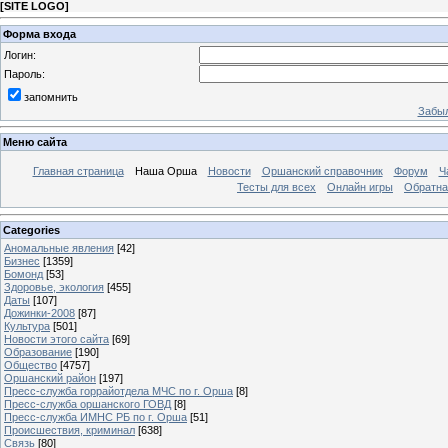
[
SITE LOGO
]
Форма входа
Логин:
Пароль:
запомнить
Забыл
Меню сайта
Главная страница
Наша Орша
Новости
Оршанский справочник
Форум
Ч
Тесты для всех
Онлайн игры
Обратна
Categories
Аномальные явления
[42]
Бизнес
[1359]
Бомонд
[53]
Здоровье, экология
[455]
Даты
[107]
Дожинки-2008
[87]
Культура
[501]
Новости этого сайта
[69]
Образование
[190]
Общество
[4757]
Оршанский район
[197]
Пресс-служба горрайотдела МЧС по г. Орша
[8]
Пресс-служба оршанского ГОВД
[8]
Пресс-служба ИМНС РБ по г. Орша
[51]
Проиcшествия, криминал
[638]
Связь
[80]