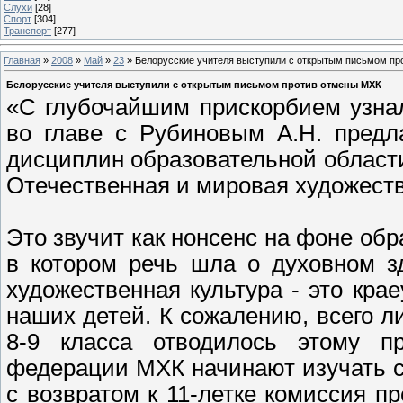
Слухи
[28]
Спорт
[304]
Транспорт
[277]
Главная
»
2008
»
Май
»
23
» Белорусские учителя выступили с открытым письмом пр
Белорусские учителя выступили с открытым письмом против отмены МХК
«С глубочайшим прискорбием узна
во главе с Рубиновым А.Н. предла
дисциплин образовательной области 
Отечественная и мировая художеств
Это звучит как нонсенс на фоне об
в котором речь шла о духовном з
художественная культура - это кра
наших детей. К сожалению, всего ли
8-9 класса отводилось этому пр
федерации МХК начинают изучать с 
с возвратом к 11-летке комиссия п