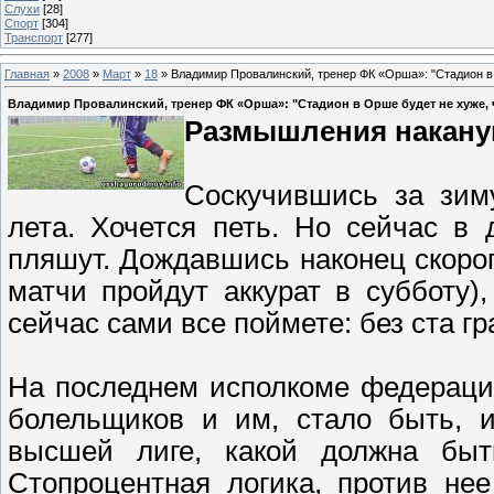
Слухи
[28]
Спорт
[304]
Транспорт
[277]
Главная
»
2008
»
Март
»
18
» Владимир Провалинский, тренер ФК «Орша»: "Стадион в
Владимир Провалинский, тренер ФК «Орша»: "Стадион в Орше будет не хуже, 
Размышления накану
Соскучившись за зим
лета. Хочется петь. Но сейчас в
пляшут. Дождавшись наконец скорог
матчи пройдут аккурат в субботу)
сейчас сами все поймете: без ста г
На последнем исполкоме федерации
болельщиков и им, стало быть, и
высшей лиге, какой должна быт
Стопроцентная логика, против нее