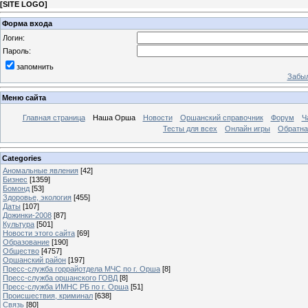
[
SITE LOGO
]
Форма входа
Логин:
Пароль:
запомнить
Забыл
Меню сайта
Главная страница
Наша Орша
Новости
Оршанский справочник
Форум
Ч
Тесты для всех
Онлайн игры
Обратна
Categories
Аномальные явления
[42]
Бизнес
[1359]
Бомонд
[53]
Здоровье, экология
[455]
Даты
[107]
Дожинки-2008
[87]
Культура
[501]
Новости этого сайта
[69]
Образование
[190]
Общество
[4757]
Оршанский район
[197]
Пресс-служба горрайотдела МЧС по г. Орша
[8]
Пресс-служба оршанского ГОВД
[8]
Пресс-служба ИМНС РБ по г. Орша
[51]
Проиcшествия, криминал
[638]
Связь
[80]