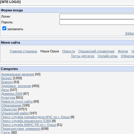
[
SITE LOGO
]
Форма входа
Логин:
Пароль:
запомнить
Забыл
Меню сайта
Главная страница
Наша Орша
Новости
Оршанский справочник
Форум
Ч
Тесты для всех
Онлайн игры
Обратна
Categories
Аномальные явления
[42]
Бизнес
[1359]
Бомонд
[53]
Здоровье, экология
[455]
Даты
[107]
Дожинки-2008
[87]
Культура
[501]
Новости этого сайта
[69]
Образование
[190]
Общество
[4757]
Оршанский район
[197]
Пресс-служба горрайотдела МЧС по г. Орша
[8]
Пресс-служба оршанского ГОВД
[8]
Пресс-служба ИМНС РБ по г. Орша
[51]
Проиcшествия, криминал
[638]
Связь
[80]