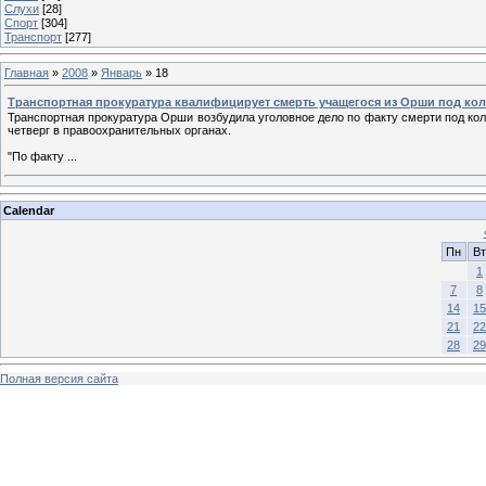
Слухи
[28]
Спорт
[304]
Транспорт
[277]
Главная
»
2008
»
Январь
»
18
Транспортная прокуратура квалифицирует смерть учащегося из Орши под кол
Транспортная прокуратура Орши возбудила уголовное дело по факту смерти под ко
четверг в правоохранительных органах.
"По факту
...
Calendar
Пн
Вт
1
7
8
14
15
21
22
28
29
Полная версия сайта