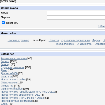
[
SITE LOGO
]
Форма входа
Логин:
Пароль:
запомнить
Забыл
Меню сайта
Главная страница
Наша Орша
Новости
Оршанский справочник
Форум
Ч
Тесты для всех
Онлайн игры
Обратна
Categories
Аномальные явления
[42]
Бизнес
[1359]
Бомонд
[53]
Здоровье, экология
[455]
Даты
[107]
Дожинки-2008
[87]
Культура
[501]
Новости этого сайта
[69]
Образование
[190]
Общество
[4757]
Оршанский район
[197]
Пресс-служба горрайотдела МЧС по г. Орша
[8]
Пресс-служба оршанского ГОВД
[8]
Пресс-служба ИМНС РБ по г. Орша
[51]
Проиcшествия, криминал
[638]
Связь
[80]