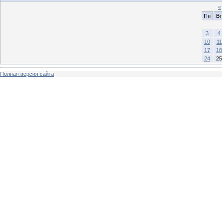
«
Пн
Вт
3
4
10
11
17
18
24
25
Полная версия сайта