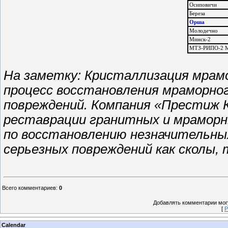
Осиповичи
Береза
Орша
Молодечно
Минск-2
МТЗ-РИПО-2 М
На заметку: Кристаллизация мрамо
процесс восстановления мраморно
повреждений. Компания «Престиж К
реставрации гранитных и мраморн
по восстановлению незначительных
серьезных повреждений как сколы,
Всего комментариев
:
0
Добавлять комментарии могу
[
Р
Calendar