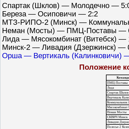
Спартак (Шклов) — Молодечно — 5:
Береза — Осиповичи — 2:2
МТЗ-РИПО-2 (Минск) — Коммунальн
Неман (Мосты) — ПМЦ-Поставы — 
Лида — Мясокомбинат (Витебск) — 
Минск-2 — Ливадия (Дзержинск) — 
Орша — Вертикаль (Калинковичи) —
Положение ко
Команд
ПМЦ-Поставы
Лида
Спартак Шклов
Вертикаль Кали
Коммунальник
Мясокомбинат 
Неман Мосты
СКВИЧ Минск
Ливадия Дзерж
Полесье-2 Козе