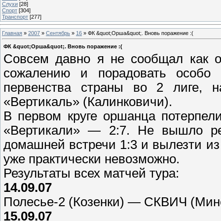
Слухи
[28]
Спорт
[304]
Транспорт
[277]
Главная
»
2007
»
Сентябрь
»
16
» ФК &quot;Орша&quot;. Вновь поражение :(
ФК &quot;Орша&quot;. Вновь поражение :(
Совсем давно я не сообщал как о
сожалению и порадовать особо 
первенства страны во 2 лиге, 
«Вертикаль» (Калинковичи).
В первом круге оршанца потерпел
«Вертикали» — 2:7. Не вышло р
домашней встречи 1:3 и вылезти и
уже практически невозможно.
Результаты всех матчей тура:
14.09.07
Полесье-2 (Козенки) — СКВИЧ (Минс
15.09.07