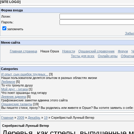
[
SITE LOGO
]
Форма входа
Логин:
Пароль:
запомнить
Забыл
Меню сайта
Главная страница
Наша Орша
Новости
Оршанский справочник
Форум
Ч
Тесты для всех
Онлайн игры
Обратна
Categories
И опыт, сын ошибок трудных...
[3]
Наши пользователи делятся опытом в разных областях жизни
Любимое
[5]
То что тронуло душу
Мой друг - гитара
[1]
Что поют оршанцы под гитару
Дневник админа
[5]
Графоманские заметки админа этого сайта
Оршанские таланты
[19]
Вы пишете стихи, прозу? Вы родились или живете в Орше? Вы хотите заявить о себе
Главная
»
2009
»
Декабрь
»
19
» Серебристый Лунный Ветер
Серебристый Лунный Ветер
Деревья, как стрелы, выпущенные 