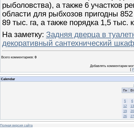
рыболовства), а также 6 участков ре
области для рыбхозов пригодны 85
89 тыс. га, а также порядка 1,5 тыс.
На заметку:
Задняя дверца в туалет
декоративный сантехнический шкаф
Всего комментариев
:
0
Добавлять комментарии могу
[
Р
Calendar
Пн
Вт
5
6
12
13
19
20
26
27
Полная версия сайта