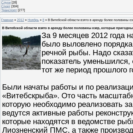
Слухи
[28]
Спорт
[304]
Транспорт
[277]
Главная
»
2012
»
Ноябрь
»
8
» В Витебской области взято в аренду более половины о
В Витебской области взято в аренду более половины озер, которые пригодн
За 9 месяцев 2012 года н
было выловлено порядка 
речной рыбы. Надо сказа
показатель уменьшился, 
тот же период прошлого г
Были начаты работы и по реализац
«Витебскрыба». Ото часть масштаб
которую необходимо реализовать за 
ведутся активные работы реконструк
которые находятся в ведомстве рыб
Лиозненский ПМС, а также производ