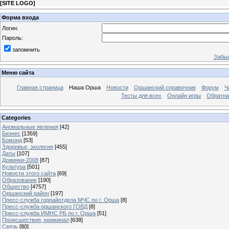
[
SITE LOGO
]
Форма входа
Логин:
Пароль:
запомнить
Забыл
Меню сайта
Главная страница
Наша Орша
Новости
Оршанский справочник
Форум
Ч
Тесты для всех
Онлайн игры
Обратна
Categories
Аномальные явления
[42]
Бизнес
[1359]
Бомонд
[53]
Здоровье, экология
[455]
Даты
[107]
Дожинки-2008
[87]
Культура
[501]
Новости этого сайта
[69]
Образование
[190]
Общество
[4757]
Оршанский район
[197]
Пресс-служба горрайотдела МЧС по г. Орша
[8]
Пресс-служба оршанского ГОВД
[8]
Пресс-служба ИМНС РБ по г. Орша
[51]
Проиcшествия, криминал
[638]
Связь
[80]