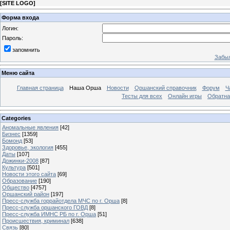
[
SITE LOGO
]
Форма входа
Логин:
Пароль:
запомнить
Забыл
Меню сайта
Главная страница
Наша Орша
Новости
Оршанский справочник
Форум
Ч
Тесты для всех
Онлайн игры
Обратна
Categories
Аномальные явления
[42]
Бизнес
[1359]
Бомонд
[53]
Здоровье, экология
[455]
Даты
[107]
Дожинки-2008
[87]
Культура
[501]
Новости этого сайта
[69]
Образование
[190]
Общество
[4757]
Оршанский район
[197]
Пресс-служба горрайотдела МЧС по г. Орша
[8]
Пресс-служба оршанского ГОВД
[8]
Пресс-служба ИМНС РБ по г. Орша
[51]
Проиcшествия, криминал
[638]
Связь
[80]