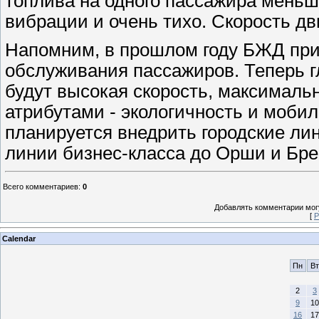
топлива на одного пассажира меньше
вибрации и очень тихо. Скорость дв
Напомним, в прошлом году БЖД прис
обслуживания пассажиров. Теперь 
будут высокая скорость, максималь
атрибутами - экологичность и моби
планируется внедрить городские лин
линии бизнес-класса до Орши и Бр
Всего комментариев
:
0
Добавлять комментарии могу
[
Р
Calendar
Пн
Вт
2
3
9
10
16
17