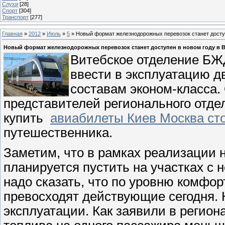
Слухи
[28]
Спорт
[304]
Транспорт
[277]
Главная
»
2012
»
Июль
»
5
» Новый формат железнодорожных перевозок станет доступ
Новый формат железнодорожных перевозок станет доступен в новом году в 
Витебское отделение БЖД
ввести в эксплуатацию д
составам эконом-класса.
представителей регионального отде
купить
авиабилеты Киев Москва ст
путешественника.
Заметим, что в рамках реализации 
планируется пустить на участках с
надо сказать, что по уровню комфор
превосходят действующие сегодня. 
эксплуатации. Как заявили в регио